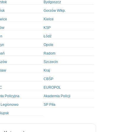
ystok
Bydgoszcz
ńsk
Gorzów Wlkp.
wice
Kielce
ków
KSP
in
Łódź
tyn
Opole
nań
Radom
szów
Szczecin
cław
Kraj
CBŚP
C
EUROPOL
ta Policyjna
Akademia Policji
 Legionowo
SP Piła
łupsk