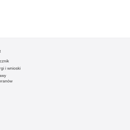
Profanacje, zbeszczeszczania
Profilaktyka
Przemoc domowa
Przemoc w szkole
Przemyt
Przestępczość alkoholowa
t
Przestępczość bankowa i kredytowa
cznik
Przestępczość cudzoziemców
gi i wnioski
awy
Przestępczość farmaceutyczna
eranów
Przestępczość gospodarcza
Przestępczość internetowa
Przestępczość komputerowa
Przestępczość kryminalna
Przestępczość międzynarodowa