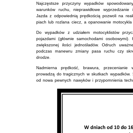
Najczęstsze przyczyny wypadków spowodowanyc
warunków ruchu, nieprawidłowe wyprzedzanie i
Jazda z odpowiednią prędkością pozwoli na reak
piach lub rozlana ciecz, a opanowanie motocykl
Do wypadków z udziałem motocyklistów przyczy
pojazdami (głównie samochodami osobowymi).
zwiększonej ilości jednośladów. Odruch uważn
podczas manewru zmiany pasa ruchu czy skrę
drodze.
Nadmierna prędkość, brawura, przecenianie wł
prowadzą do tragicznych w skutkach wypadków. 
od nowa pewnych nawyków i przypomnienia techni