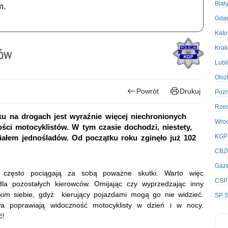
Biał
m.
Gda
Kato
Kra
tów
Lubl
Olsz
Powrót
Drukuj
Poz
Rze
ku na drogach jest wyraźnie więcej niechronionych
Wro
ci motocyklistów. W tym czasie dochodzi, niestety,
KGP
iałem jednośladów. Od początku roku zginęło już 102
CBZ
Gaze
ci często pociągają za sobą poważne skutki. Warto więc
CSP
dla pozostałych kierowców. Omijając czy wyprzedzając inny
kim siebie, gdyż kierujący pojazdami mogą go nie widzieć.
SP S
wa poprawiają widoczność motocyklisty w dzień i w nocy.
żyć!