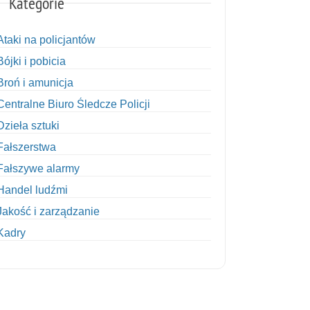
Kategorie
Ataki na policjantów
Bójki i pobicia
Broń i amunicja
Centralne Biuro Śledcze Policji
Dzieła sztuki
Fałszerstwa
Fałszywe alarmy
Handel ludźmi
Jakość i zarządzanie
Kadry
Kobiety w Policji
Korupcja
Kradzież