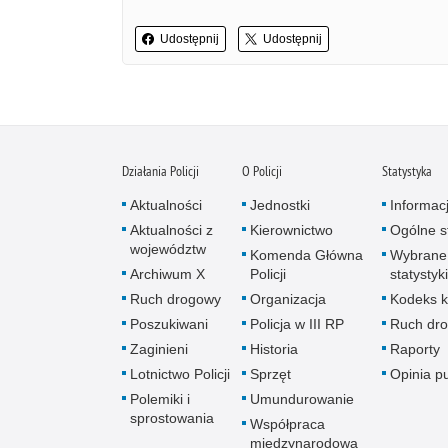
Udostępnij
Udostępnij
Działania Policji
O Policji
Statystyka
Aktualności
Jednostki
Informac
Aktualności z
Kierownictwo
Ogólne st
województw
Komenda Główna
Wybrane
Archiwum X
Policji
statystyki
Ruch drogowy
Organizacja
Kodeks k
Poszukiwani
Policja w III RP
Ruch dr
Zaginieni
Historia
Raporty
Lotnictwo Policji
Sprzęt
Opinia p
Polemiki i
Umundurowanie
sprostowania
Współpraca
międzynarodowa