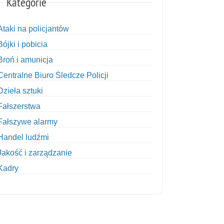
Kategorie
Ataki na policjantów
Bójki i pobicia
Broń i amunicja
Centralne Biuro Śledcze Policji
Dzieła sztuki
Fałszerstwa
Fałszywe alarmy
Handel ludźmi
Jakość i zarządzanie
Kadry
Kobiety w Policji
Korupcja
Kradzież