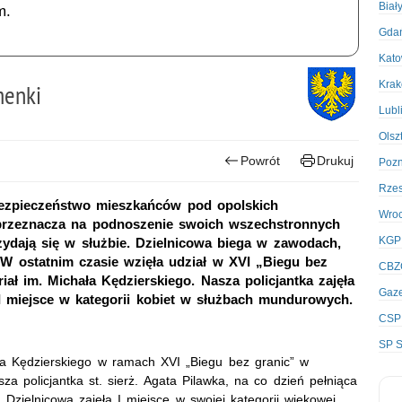
Biał
m.
Gda
Kato
Kra
menki
Lubl
Olsz
Powrót
Drukuj
Poz
Rze
 bezpieczeństwo mieszkańców pod opolskich
Wro
 przeznacza na podnoszenie swoich wszechstronnych
KGP
zydają się w służbie. Dzielnicowa biega w zawodach,
. W ostatnim czasie wzięła udział w XVI „Biegu bez
CBZ
ał im. Michała Kędzierskiego. Nasza policjantka zajęła
Gaze
III miejsce w kategorii kobiet w służbach mundurowych.
CSP
SP S
ła Kędzierskiego w ramach XVI „Biegu bez granic” w
a policjantka st. sierż. Agata Pilawka, na co dzień pełniąca
 Dzielnicowa zajęła I miejsce w swojej kategorii wiekowej