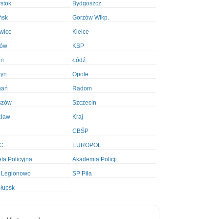
ystok
Bydgoszcz
ńsk
Gorzów Wlkp.
wice
Kielce
ków
KSP
in
Łódź
tyn
Opole
nań
Radom
szów
Szczecin
cław
Kraj
CBŚP
C
EUROPOL
ta Policyjna
Akademia Policji
 Legionowo
SP Piła
łupsk