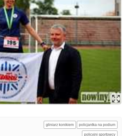
gliniarz konikiem
policjantka na podium
policyjni sportowcy