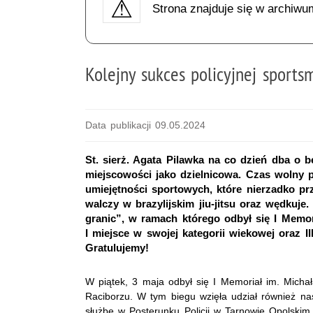
Strona znajduje się w archiwu
Kolejny sukces policyjnej sports
Data publikacji 09.05.2024
St. sierż. Agata Pilawka na co dzień dba o
miejscowości jako dzielnicowa. Czas wolny
umiejętności sportowych, które nierzadko pr
walczy w brazylijskim jiu-jitsu oraz wędkuje
granic”, w ramach którego odbył się I Memori
I miejsce w swojej kategorii wiekowej oraz 
Gratulujemy!
W piątek, 3 maja odbył się I Memoriał im. Micha
Raciborzu. W tym biegu wzięła udział również nasz
służbę w Posterunku Policji w Tarnowie Opolskim.