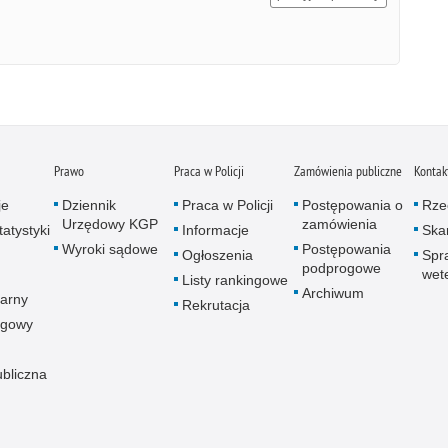
Prawo
Praca w Policji
Zamówienia publiczne
Kontak
je
Dziennik
Praca w Policji
Postępowania o
Rze
Urzędowy KGP
zamówienia
atystyki
Informacje
Skar
Wyroki sądowe
Postępowania
Ogłoszenia
Spr
podprogowe
wet
Listy rankingowe
Archiwum
arny
Rekrutacja
ogowy
ubliczna