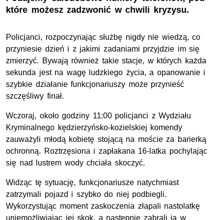
które możesz zadzwonić w chwili kryzysu.
Policjanci, rozpoczynając służbę nigdy nie wiedzą, co
przyniesie dzień i z jakimi zadaniami przyjdzie im się
zmierzyć. Bywają również takie stacje, w których każda
sekunda jest na wagę ludzkiego życia, a opanowanie i
szybkie działanie funkcjonariuszy może przynieść
szczęśliwy finał.
Wczoraj, około godziny 11:00 policjanci z Wydziału
Kryminalnego kędzierzyńsko-kozielskiej komendy
zauważyli młodą kobietę stojącą na moście za barierką
ochronną. Roztrzęsiona i zapłakana 16-latka pochylając
się nad lustrem wody chciała skoczyć.
Widząc tę sytuację, funkcjonariusze natychmiast
zatrzymali pojazd i szybko do niej podbiegli.
Wykorzystując moment zaskoczenia złapali nastolatkę
uniemożliwiając jej skok, a następnie zabrali ją w