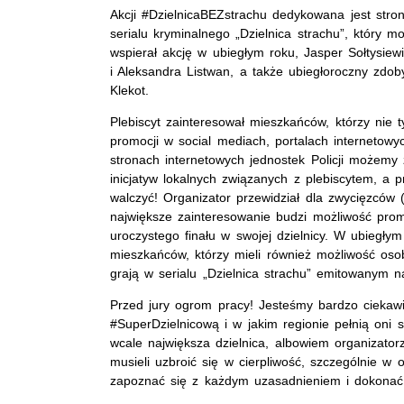
Akcji #DzielnicaBEZstrachu dedykowana jest stro
serialu kryminalnego „Dzielnica strachu”, który m
wspierał akcję w ubiegłym roku, Jasper Sołtysie
i Aleksandra Listwan, a także ubiegłoroczny zdo
Klekot.
Plebiscyt zainteresował mieszkańców, którzy nie ty
promocji w social mediach, portalach internetowy
stronach internetowych jednostek Policji możemy
inicjatyw lokalnych związanych z plebiscytem, a 
walczyć! Organizator przewidział dla zwycięzców 
największe zainteresowanie budzi możliwość promo
uroczystego finału w swojej dzielnicy. W ubiegły
mieszkańców, którzy mieli również możliwość osob
grają w serialu „Dzielnica strachu” emitowanym n
Przed jury ogrom pracy! Jesteśmy bardzo ciekaw
#SuperDzielnicową i w jakim regionie pełnią oni 
wcale największa dzielnica, albowiem organizato
musieli uzbroić się w cierpliwość, szczególnie w
zapoznać się z każdym uzasadnieniem i dokonać w