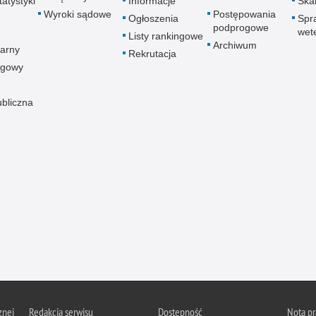
atystyki
Informacje
Skar
Wyroki sądowe
Postępowania
Ogłoszenia
Spr
podprogowe
wet
Listy rankingowe
Archiwum
arny
Rekrutacja
ogowy
ubliczna
znej
Redakcja serwisu
Dostępność
Nota p