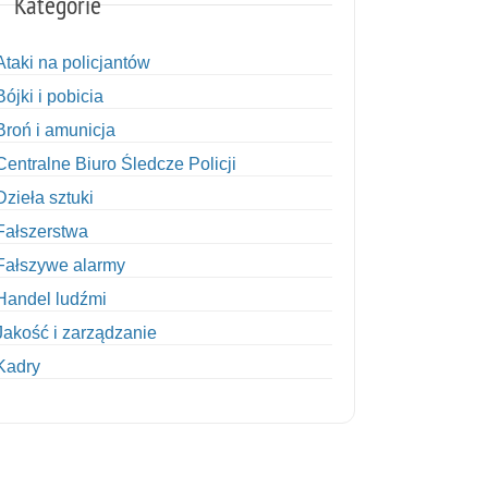
Kategorie
Ataki na policjantów
Bójki i pobicia
Broń i amunicja
Centralne Biuro Śledcze Policji
Dzieła sztuki
Fałszerstwa
Fałszywe alarmy
Handel ludźmi
Jakość i zarządzanie
Kadry
Kobiety w Policji
Korupcja
Kradzież