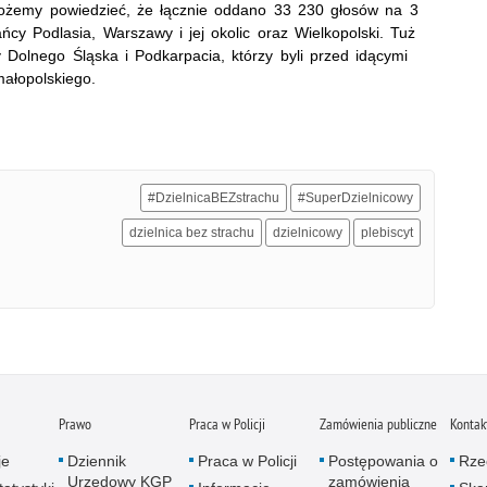
ożemy powiedzieć, że łącznie oddano 33 230 głosów na 3
ańcy Podlasia, Warszawy i jej okolic oraz Wielkopolski. Tuż
 Dolnego Śląska i Podkarpacia, którzy byli przed idącymi
ałopolskiego.
#DzielnicaBEZstrachu
#SuperDzielnicowy
dzielnica bez strachu
dzielnicowy
plebiscyt
Prawo
Praca w Policji
Zamówienia publiczne
Kontak
je
Dziennik
Praca w Policji
Postępowania o
Rze
Urzędowy KGP
zamówienia