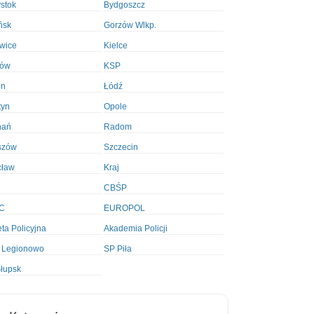
ystok
Bydgoszcz
ńsk
Gorzów Wlkp.
wice
Kielce
ków
KSP
in
Łódź
tyn
Opole
nań
Radom
szów
Szczecin
cław
Kraj
CBŚP
C
EUROPOL
ta Policyjna
Akademia Policji
 Legionowo
SP Piła
łupsk