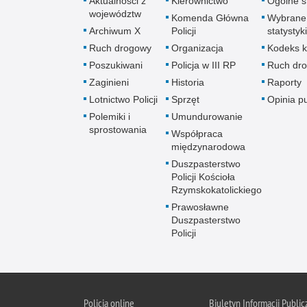
Aktualności z
Kierownictwo
Ogólne st
województw
Komenda Główna
Wybrane
Archiwum X
Policji
statystyki
Ruch drogowy
Organizacja
Kodeks k
Poszukiwani
Policja w III RP
Ruch dr
Zaginieni
Historia
Raporty
Lotnictwo Policji
Sprzęt
Opinia p
Polemiki i
Umundurowanie
sprostowania
Współpraca
międzynarodowa
Duszpasterstwo
Policji Kościoła
Rzymskokatolickiego
Prawosławne
Duszpasterstwo
Policji
Policja
online
Biuletyn Informacji Public