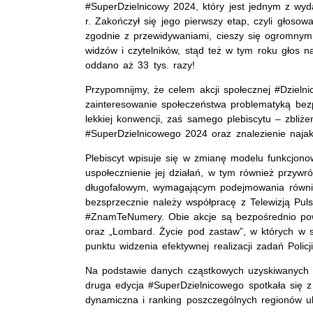
#SuperDzielnicowy 2024, który jest jednym z wy
r. Zakończył się jego pierwszy etap, czyli głosow
zgodnie z przewidywaniami, cieszy się ogromnym
widzów i czytelników, stąd też w tym roku głos n
oddano aż 33 tys. razy!
Przypomnijmy, że celem akcji społecznej #Dzielni
zainteresowanie społeczeństwa problematyką be
lekkiej konwencji, zaś samego plebiscytu – zbliż
#SuperDzielnicowego 2024 oraz znalezienie najakt
Plebiscyt wpisuje się w zmianę modelu funkcjonow
uspołecznienie jej działań, w tym również przywró
długofalowym, wymagającym podejmowania również
bezsprzecznie należy współpracę z Telewizją Puls
#ZnamTeNumery. Obie akcje są bezpośrednio powią
oraz „Lombard. Życie pod zastaw”, w których w 
punktu widzenia efektywnej realizacji zadań Polic
Na podstawie danych cząstkowych uzyskiwanych 
druga edycja #SuperDzielnicowego spotkała się z
dynamiczna i ranking poszczególnych regionów ul