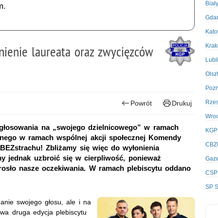
Biał
m.
Gda
Kato
Kra
ienie laureata oraz zwycięzców
Lubl
Olsz
Poz
Rze
Powrót
Drukuj
Wro
 głosowania na „swojego dzielnicowego” w ramach
KGP
anego w ramach wspólnej akcji społecznej Komendy
CBZ
caBEZstrachu! Zbliżamy się więc do wyłonienia
my jednak uzbroić się w cierpliwość, ponieważ
Gaze
erosło nasze oczekiwania. W ramach plebiscytu oddano
CSP
SP S
danie swojego głosu, ale i na
rwa druga edycja plebiscytu