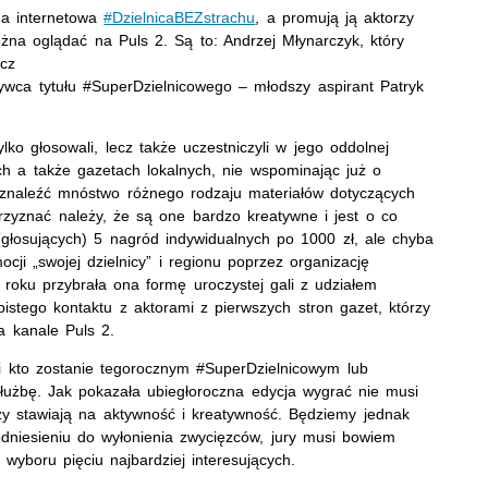
na internetowa
#DzielnicaBEZstrachu
, a promują ją aktorzy
ożna oglądać na Puls 2. Są to: Andrzej Młynarczyk, który
wicz
bywca tytułu #SuperDzielnicowego – młodszy aspirant Patryk
lko głosowali, lecz także uczestniczyli w jego oddolnej
ch a także gazetach lokalnych, nie wspominając już o
 znaleźć mnóstwo różnego rodzaju materiałów dotyczących
przyznać należy, że są one bardzo kreatywne i jest o co
(głosujących) 5 nagród indywidualnych po 1000 zł, ale chyba
cji „swojej dzielnicy” i regionu poprzez organizację
m roku przybrała ona formę uroczystej gali z udziałem
istego kontaktu z aktorami z pierwszych stron gazet, którzy
a kanale Puls 2.
i kto zostanie tegorocznym #SuperDzielnicowym lub
służbę. Jak pokazała ubiegłoroczna edycja wygrać nie musi
rzy stawiają na aktywność i kreatywność. Będziemy jednak
 odniesieniu do wyłonienia zwycięzców, jury musi bowiem
yboru pięciu najbardziej interesujących.