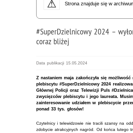
Strona znajduje się w archiwu
#SuperDzielnicowy 2024 – wyłon
coraz bliżej
Data publikacji 15.05.2024
Z nastaniem maja zakończyła się możliwość
plebiscytu #SuperDzielnicowy 2024 realizow
Głównej Policji oraz Telewizji Puls #Dzielni
zwycięzców plebiscytu i jego laureata. Musi
zainteresowanie udziałem w plebiscycie prz
ponad 33 tys. głosów!
Czytelnicy i telewidzowie nie tracili szansy na od
zdobycie atrakcyjnych nagród. Od końca lutego t