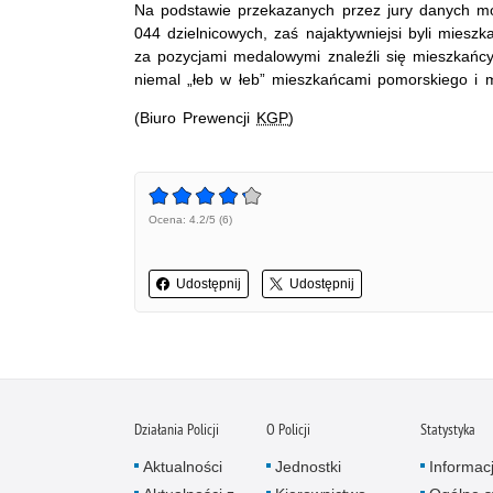
Na podstawie przekazanych przez jury danych m
044 dzielnicowych, zaś najaktywniejsi byli mieszk
za pozycjami medalowymi znaleźli się mieszkańcy
niemal „łeb w łeb” mieszkańcami pomorskiego i m
(Biuro Prewencji
KGP
)
Ocena: 4.2/5 (6)
Udostępnij
Udostępnij
Działania Policji
O Policji
Statystyka
Aktualności
Jednostki
Informac