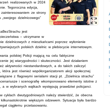
darzeń realizowanych w 2024
anie. Tegoroczna edycja,
 zainteresowaniem ze strony
a „swojego dzielnicowego”
caBezStrachu jest
zpieczeństwa – utrzymane w
enie dzielnicowych z mieszkańcami poprzez wyłonienie
ywniejszych polskich dzielnic w plebiscycie internetowym.
ania polskiej Policji mającą na celu faktyczne
cenie jej wiarygodności i skuteczności. Jest działaniem
 aktywności niestandardowych, a do takich zaliczyć
, która jest również współorganizatorem akcji społecznej
zane z flagowymi serialami stacji pt. „Dzielnica strachu”
scenariusze i scenografię wkomponowano elementy istotne z
ji, a w wybranych wątkach występują prawdziwi policjanci.
w cyklach dwutygodniowych należy stwierdzić, że obecna
 kilkunastokrotnie większym odzewem. Sytuacja była bardzo
egał ciągłemu przetasowaniu.