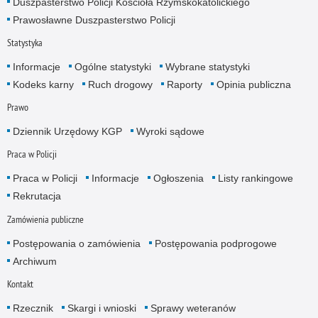
Duszpasterstwo Policji Kościoła Rzymskokatolickiego
Prawosławne Duszpasterstwo Policji
Statystyka
Informacje
Ogólne statystyki
Wybrane statystyki
Kodeks karny
Ruch drogowy
Raporty
Opinia publiczna
Prawo
Dziennik Urzędowy KGP
Wyroki sądowe
Praca w Policji
Praca w Policji
Informacje
Ogłoszenia
Listy rankingowe
Rekrutacja
Zamówienia publiczne
Postępowania o zamówienia
Postępowania podprogowe
Archiwum
Kontakt
Rzecznik
Skargi i wnioski
Sprawy weteranów