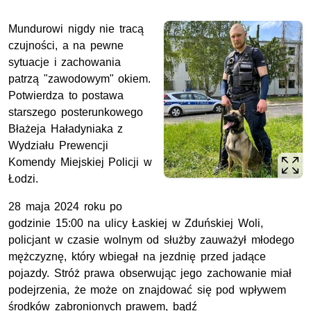
Mundurowi nigdy nie tracą
czujności, a na pewne
sytuacje i zachowania
patrzą "zawodowym" okiem.
Potwierdza to postawa
starszego posterunkowego
Błażeja Haładyniaka z
Wydziału Prewencji
Komendy Miejskiej Policji w
Łodzi.
28 maja 2024 roku po
godzinie 15:00 na ulicy Łaskiej w Zduńskiej Woli,
policjant w czasie wolnym od służby zauważył młodego
mężczyznę, który wbiegał na jezdnię przed jadące
pojazdy. Stróż prawa obserwując jego zachowanie miał
podejrzenia, że może on znajdować się pod wpływem
środków zabronionych prawem, bądź