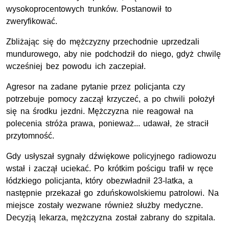
wysokoprocentowych trunków. Postanowił to
zweryfikować.
Zbliżając się do mężczyzny przechodnie uprzedzali
mundurowego, aby nie podchodził do niego, gdyż chwilę
wcześniej bez powodu ich zaczepiał.
Agresor na zadane pytanie przez policjanta czy
potrzebuje pomocy zaczął krzyczeć, a po chwili położył
się na środku jezdni. Mężczyzna nie reagował na
polecenia stróża prawa, ponieważ... udawał, że stracił
przytomność.
Gdy usłyszał sygnały dźwiękowe policyjnego radiowozu
wstał i zaczął uciekać. Po krótkim pościgu trafił w ręce
łódzkiego policjanta, który obezwładnił 23-latka, a
następnie przekazał go zduńskowolskiemu patrolowi. Na
miejsce zostały wezwane również służby medyczne.
Decyzją lekarza, mężczyzna został zabrany do szpitala.