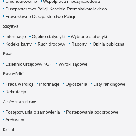
Umundurowanie
Współpraca międzynarodowa
Duszpasterstwo Policji Kościoła Rzymskokatolickiego
Prawosławne Duszpasterstwo Policji
Statystyka
Informacje
Ogólne statystyki
Wybrane statystyki
Kodeks karny
Ruch drogowy
Raporty
Opinia publiczna
Prawo
Dziennik Urzędowy KGP
Wyroki sądowe
Praca w Policji
Praca w Policji
Informacje
Ogłoszenia
Listy rankingowe
Rekrutacja
Zamówienia publiczne
Postępowania o zamówienia
Postępowania podprogowe
Archiwum
Kontakt