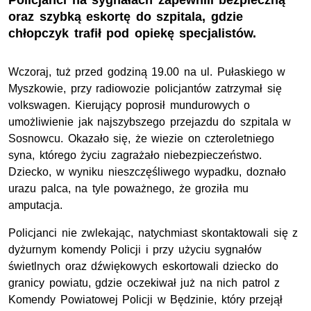
Policjanci na sygnałach zapewnili bezpieczną
oraz szybką eskortę do szpitala, gdzie
chłopczyk trafił pod opiekę specjalistów.
Wczoraj, tuż przed godziną 19.00 na
ul
. Pułaskiego w
Myszkowie, przy radiowozie policjantów zatrzymał się
volkswagen. Kierujący poprosił mundurowych o
umożliwienie jak najszybszego przejazdu do szpitala w
Sosnowcu. Okazało się, że wiezie on czteroletniego
syna, którego życiu zagrażało niebezpieczeństwo.
Dziecko, w wyniku nieszczęśliwego wypadku, doznało
urazu palca, na tyle poważnego, że groziła mu
amputacja.
Policjanci nie zwlekając, natychmiast skontaktowali się z
dyżurnym komendy Policji i przy użyciu sygnałów
świetlnych oraz dźwiękowych eskortowali dziecko do
granicy powiatu, gdzie oczekiwał już na nich patrol z
Komendy Powiatowej Policji w Będzinie, który przejął