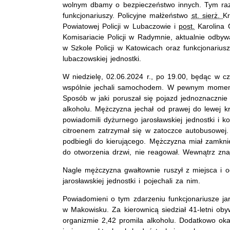
wolnym dbamy o bezpieczeństwo innych. Tym raz
funkcjonariuszy. Policyjne małżeństwo
st. sierż.
K
Powiatowej Policji w Lubaczowie i
post.
Karolina 
Komisariacie Policji w Radymnie, aktualnie odby
w Szkole Policji w Katowicach oraz funkcjonarius
lubaczowskiej jednostki.
W niedzielę, 02.06.2024 r., po 19.00, będąc w c
wspólnie jechali samochodem. W pewnym momenc
Sposób w jaki poruszał się pojazd jednoznaczni
alkoholu. Mężczyzna jechał od prawej do lewej kr
powiadomili dyżurnego jarosławskiej jednostki i
citroenem zatrzymał się w zatoczce autobusowej. 
podbiegli do kierującego. Mężczyzna miał zamkni
do otworzenia drzwi, nie reagował. Wewnątrz zna
Nagle mężczyzna gwałtownie ruszył z miejsca i od
jarosławskiej jednostki i pojechali za nim.
Powiadomieni o tym zdarzeniu funkcjonariusze jar
w Makowisku. Za kierownicą siedział 41-letni oby
organizmie 2,42 promila alkoholu. Dodatkowo okaz