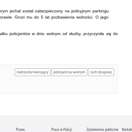
którym jechał został zabezpieczony na policyjnym parkingu.
sprawie. Grozi mu do 5 lat pozbawienia wolności. O jego
adku policjantów w dniu wolnym od służby, przyczyniła się do
nietrzeźwi kierujący
policjant na wolnym
ruch drogowy
Prawo
Praca w Policji
Zamówienia publiczne
Kontak