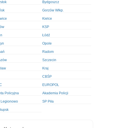
ystok
Bydgoszcz
ńsk
Gorzów Wlkp.
wice
Kielce
ków
KSP
in
Łódź
tyn
Opole
nań
Radom
szów
Szczecin
cław
Kraj
CBŚP
C
EUROPOL
ta Policyjna
Akademia Policji
 Legionowo
SP Piła
łupsk