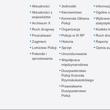
Aktualności
Jednostki
Informac
Aktualności z
Kierownictwo
Ogólne st
województw
Komenda Główna
Wybrane
Archiwum X
Policji
statystyki
Ruch drogowy
Organizacja
Kodeks k
Poszukiwani
Policja w III RP
Ruch dr
Zaginieni
Historia
Raporty
Lotnictwo Policji
Sprzęt
Opinia p
Polemiki i
Umundurowanie
sprostowania
Współpraca
międzynarodowa
Duszpasterstwo
Policji Kościoła
Rzymskokatolickiego
Prawosławne
Duszpasterstwo
Policji