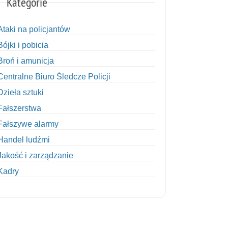
Kategorie
Ataki na policjantów
Bójki i pobicia
Broń i amunicja
Centralne Biuro Śledcze Policji
Dzieła sztuki
Fałszerstwa
Fałszywe alarmy
Handel ludźmi
Jakość i zarządzanie
Kadry
Kobiety w Policji
Korupcja
Kradzież