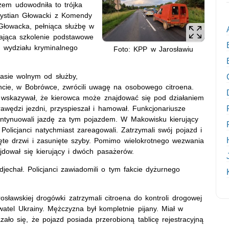
em udowodniła to trójka
rystian Głowacki z Komendy
Głowacka, pełniąca służbę w
wająca szkolenie podstawowe
z wydziału kryminalnego
Foto: KPP w Jarosławiu
zasie wolnym od służby,
ie, w Bobrówce, zwrócili uwagę na osobowego citroena.
e wskazywał, że kierowca może znajdować się pod działaniem
awędzi jezdni, przyspieszał i hamował. Funkcjonariusze
 kontynuowali jazdę za tym pojazdem. W Makowisku kierujący
Policjanci natychmiast zareagowali. Zatrzymali swój pojazd i
ęte drzwi i zasunięte szyby. Pomimo wielokrotnego wezwania
jdował się kierujący i dwóch pasażerów.
jechał. Policjanci zawiadomili o tym fakcie dyżurnego
osławskiej drogówki zatrzymali citroena do kontroli drogowej
watel Ukrainy. Mężczyzna był kompletnie pijany. Miał w
ało się, że pojazd posiada przerobioną tablicę rejestracyjną