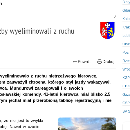
Biał
m.
Gda
Kato
Kra
żby wyeliminowali z ruchu
Lubl
Olsz
Poz
Rze
Powrót
Drukuj
Wro
wyeliminowało z ruchu nietrzeźwego kierowcę.
KGP
 zauważyli citroena, którego styl jazdy wskazywał,
CBZ
wca. Mundurowi zareagowali i o swoich
sławskiej komendy. 41-letni kierowca miał blisko 2,5
Gaze
ym jechał miał przerobioną tablicę rejestracyjną i nie
CSP
SP S
m, że nie jest to zwykła
 dobę. Nawet w czasie