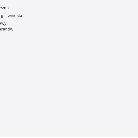
cznik
Ofiarni i odważni
gi i wnioski
Opinia publiczna
awy
Oszustwa
eranów
Pedofilia, pornografia dziecięca
Piractwo przemysłowe
Podrabianie znaków towarowych
Pogryzienia przez psy
Polemiki i sprostowania
Policja inaczej
Policjant z pasją
Porwania
Pożary i podpalenia
Pranie brudnych pieniędzy
Prawa człowieka