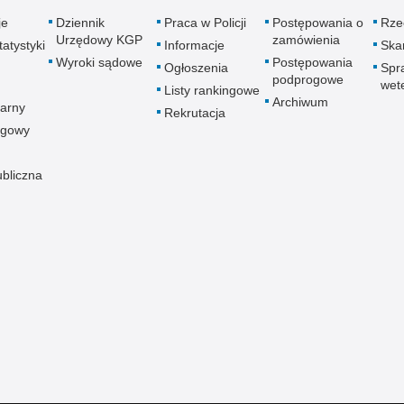
je
Dziennik
Praca w Policji
Postępowania o
Rze
Urzędowy KGP
zamówienia
atystyki
Informacje
Skar
Wyroki sądowe
Postępowania
Ogłoszenia
Spr
podprogowe
wet
Listy rankingowe
Archiwum
arny
Rekrutacja
ogowy
ubliczna