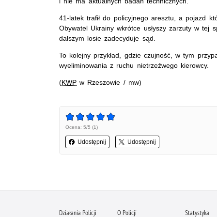
i nie ma aktualnych badań technicznych.
41-latek trafił do policyjnego aresztu, a pojazd 
Obywatel Ukrainy wkrótce usłyszy zarzuty w tej 
dalszym losie zadecyduje sąd.
To kolejny przykład, gdzie czujność, w tym przyp
wyeliminowania z ruchu nietrzeźwego kierowcy.
(
KWP
w Rzeszowie / mw)
Ocena: 5/5 (1)
Udostępnij
Udostępnij
Działania Policji
O Policji
Statystyka