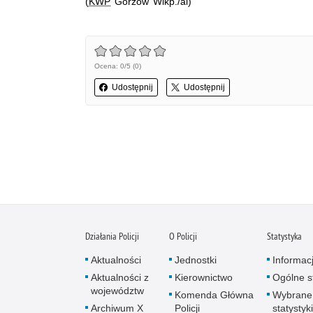
(
KWP
Gorzów Wlkp./al)
Ocena: 0/5 (0)
Udostępnij
Udostępnij
Działania Policji
O Policji
Statystyka
Aktualności
Jednostki
Informac
Aktualności z
Kierownictwo
Ogólne st
województw
Komenda Główna
Wybrane
Archiwum X
Policji
statystyki