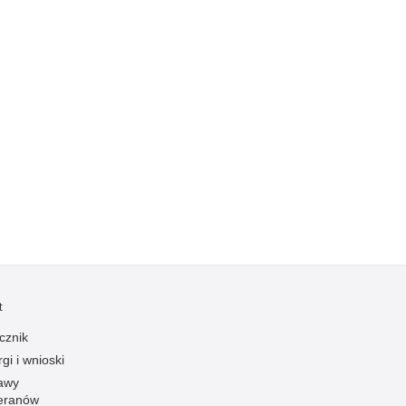
Kradzieże z włamaniem
Kultura
Logistyka, wyposażenie
Materiały wybuchowe
Nagrodzeni policjanci
Napady na banki
Napady na taksówkarzy
Napady na tiry
Nielegalny handel farmaceutykami
Nietrzeźwi kierujący
Nietrzeźwi opiekunowie
t
Nietrzeźwi pracownicy
cznik
Niszczenie mienia
gi i wnioski
Nowoczesne technologie w pracy Policji
awy
eranów
Odpowiedzialność majątkowa Policji