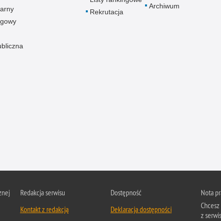
Archiwum
arny
Rekrutacja
ogowy
ubliczna
znej
Redakcja serwisu
Dostępność
Nota p
Chcesz 
Kontakt z redakcją
Deklaracja dostępności
z serwis