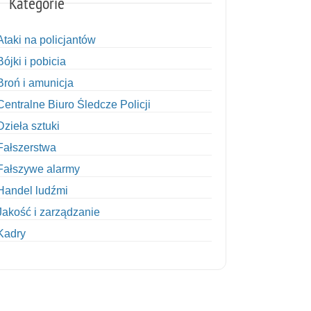
Kategorie
Ataki na policjantów
Bójki i pobicia
Broń i amunicja
Centralne Biuro Śledcze Policji
Dzieła sztuki
Fałszerstwa
Fałszywe alarmy
Handel ludźmi
Jakość i zarządzanie
Kadry
Kobiety w Policji
Korupcja
Kradzież