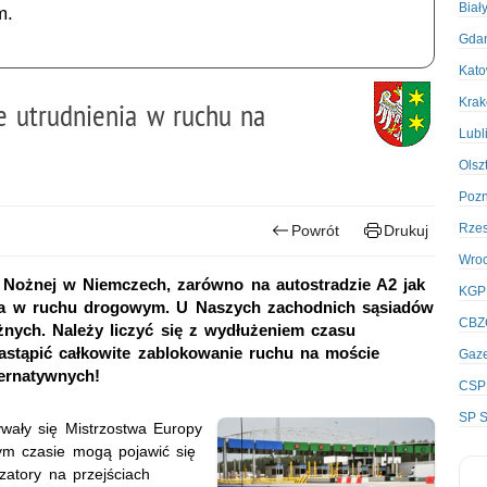
Biał
m.
Gda
Kato
Kra
 utrudnienia w ruchu na
Lubl
Olsz
Poz
Rze
Powrót
Drukuj
Wro
 Nożnej w Niemczech, zarówno na autostradzie A2 jak
KGP
enia w ruchu drogowym. U Naszych zachodnich sąsiadów
CBZ
ych. Należy liczyć się z wydłużeniem czasu
astąpić całkowite zablokowanie ruchu na moście
Gaze
ternatywnych!
CSP
SP S
wały się Mistrzostwa Europy
m czasie mogą pojawić się
atory na przejściach