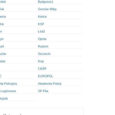
ystok
Bydgoszcz
ńsk
Gorzów Wlkp.
wice
Kielce
ków
KSP
in
Łódź
tyn
Opole
nań
Radom
szów
Szczecin
cław
Kraj
CBŚP
C
EUROPOL
ta Policyjna
Akademia Policji
 Legionowo
SP Piła
łupsk