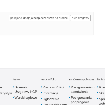
policjanci dbają o bezpieczeństwo na drodze
ruch drogowy
Prawo
Praca w Policji
Zamówienia publiczne
Kontak
je
Dziennik
Praca w Policji
Postępowania o
Rze
Urzędowy KGP
zamówienia
atystyki
Informacje
Skar
Wyroki sądowe
Postępowania
Ogłoszenia
Spr
podprogowe
wet
Listy rankingowe