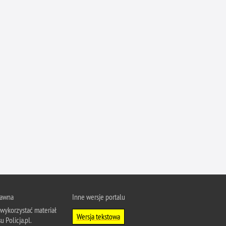
Ofiarni i odważni
Opinia publiczna
Oszustwa
Pedofilia, pornografia dziecięca
Piractwo przemysłowe
Podrabianie znaków towarowych
Pogryzienia przez psy
Polemiki i sprostowania
Policja inaczej
Policjant z pasją
Porwania
Pożary i podpalenia
rawna
Inne wersje portalu
Pranie brudnych pieniędzy
wykorzystać materiał
Wersja tekstowa
Prawa człowieka
u Policja.pl.