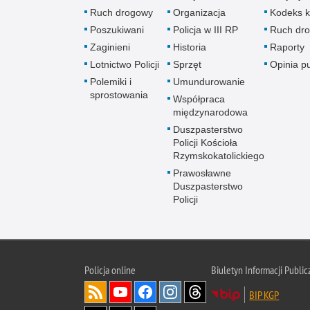
Ruch drogowy
Organizacja
Kodeks k
Poszukiwani
Policja w III RP
Ruch dr
Zaginieni
Historia
Raporty
Lotnictwo Policji
Sprzęt
Opinia p
Polemiki i
Umundurowanie
sprostowania
Współpraca
międzynarodowa
Duszpasterstwo
Policji Kościoła
Rzymskokatolickiego
Prawosławne
Duszpasterstwo
Policji
Policja
online
Biuletyn Informacji Public
BIP KGP