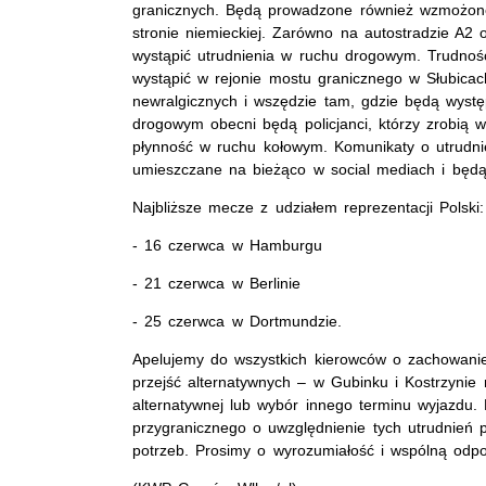
granicznych. Będą prowadzone również wzmożone
stronie niemieckiej. Zarówno na autostradzie A2 
wystąpić utrudnienia w ruchu drogowym. Trudn
wystąpić w rejonie mostu granicznego w Słubica
newralgicznych i wszędzie tam, gdzie będą wystę
drogowym obecni będą policjanci, którzy zrobią 
płynność w ruchu kołowym. Komunikaty o utrudnie
umieszczane na bieżąco w social mediach i bę
Najbliższe mecze z udziałem reprezentacji Polski:
- 16 czerwca w Hamburgu
- 21 czerwca w Berlinie
- 25 czerwca w Dortmundzie.
Apelujemy do wszystkich kierowców o zachowanie o
przejść alternatywnych – w Gubinku i Kostrzynie
alternatywnej lub wybór innego terminu wyjazdu
przygranicznego o uwzględnienie tych utrudnień p
potrzeb. Prosimy o wyrozumiałość i wspólną odp