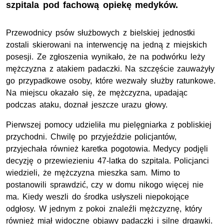
szpitala pod fachową opiekę medyków.
Przewodnicy psów służbowych z bielskiej jednostki
zostali skierowani na interwencję na jedną z miejskich
posesji. Ze zgłoszenia wynikało, że na podwórku leży
mężczyzna z atakiem padaczki. Na szczęście zauważyły
go przypadkowe osoby, które wezwały służby ratunkowe.
Na miejscu okazało się, że mężczyzna, upadając
podczas ataku, doznał jeszcze urazu głowy.
Pierwszej pomocy udzieliła mu pielęgniarka z pobliskiej
przychodni. Chwilę po przyjeździe policjantów,
przyjechała również karetka pogotowia. Medycy podjęli
decyzję o przewiezieniu 47-latka do szpitala. Policjanci
wiedzieli, że mężczyzna mieszka sam. Mimo to
postanowili sprawdzić, czy w domu nikogo więcej nie
ma. Kiedy weszli do środka usłyszeli niepokojące
odgłosy. W jednym z pokoi znaleźli mężczyznę, który
również miał widoczne objawy padaczki i silne drgawki.