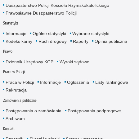
Duszpasterstwo Policji Kościoła Rzymskokatolickiego
Prawosławne Duszpasterstwo Policji
Statystyka
Informacje
Ogólne statystyki
Wybrane statystyki
Kodeks karny
Ruch drogowy
Raporty
Opinia publiczna
Prawo
Dziennik Urzędowy KGP
Wyroki sądowe
Praca w Policji
Praca w Policji
Informacje
Ogłoszenia
Listy rankingowe
Rekrutacja
Zamówienia publiczne
Postępowania o zamówienia
Postępowania podprogowe
Archiwum
Kontakt
Rzecznik
Skargi i wnioski
Sprawy weteranów