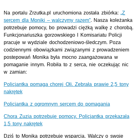
Na portalu Zrzutka.pl uruchomiona została zbiórka:
„Z
sercem dla Moniki – walczymy razem”
. Nasza koleżanka
potrzebuje pomocy, bo prowadzi ciężką walkę z chorobą.
Funkcjonariuszka gorzowskiego I Komisariatu Policji
pracuje w wydziale dochodzeniowo-śledczym. Poza
codziennymi obowiązkami związanymi z prowadzeniem
postepowań Monika była mocno zaangażowana w
pomaganie innym. Robiła to z serca, nie oczekując nic
w zamian:
Policjantka pomaga chorej Oli. Zebrała prawie 2,5 tony
nakrętek
Policjantka z ogromnym sercem do pomagania
Chora Zuzia potrzebuje pomocy. Policjantka przekazała
1,5 tony nakrętek
Dziś to Monika potrzebuje wsparcia. Walczy o swoje