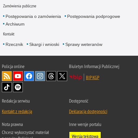
Zamówienia publiczne
Postępowania o zamówienia
Postępowania podprogowe
Archiwum
Kontakt
Rzecznik
Skargi i wnioski
Sprawy weteranów
Policja
online
Biuletyn Informacji Publicznej
BIP KGP
Redakcja serwisu
Dostępność
Kontakt z redakcją
Deklaracja dostępności
Nota prawna
Inne wersje portalu
Chcesz wykorzystać materiał
Wersja tekstowa