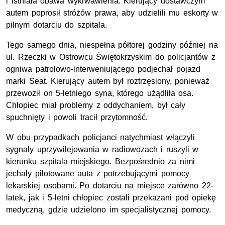
i istniała obawa wykrwawienia. Kierujący dostawczym
autem poprosił stróżów prawa, aby udzielili mu eskorty w
pilnym dotarciu do szpitala.
Tego samego dnia, niespełna półtorej godziny później na
ul. Rzeczki w Ostrowcu Świętokrzyskim do policjantów z
ogniwa patrolowo-interweniującego podjechał pojazd
marki Seat. Kierujący autem był roztrzęsiony, ponieważ
przewoził on 5-letniego syna, którego użądliła osa.
Chłopiec miał problemy z oddychaniem, był cały
spuchnięty i powoli tracił przytomność.
W obu przypadkach policjanci natychmiast włączyli
sygnały uprzywilejowania w radiowozach i ruszyli w
kierunku szpitala miejskiego. Bezpośrednio za nimi
jechały pilotowane auta z potrzebującymi pomocy
lekarskiej osobami. Po dotarciu na miejsce zarówno 22-
latek, jak i 5-letni chłopiec zostali przekazani pod opiekę
medyczną, gdzie udzielono im specjalistycznej pomocy.