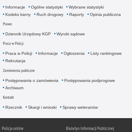
Informacje
Ogólne statystyki
Wybrane statystyki
Kodeks karny
Ruch drogowy
Raporty
Opinia publiczna
Prawo
Dziennik Urzędowy KGP
Wyroki sądowe
Praca w Policji
Praca w Policji
Informacje
Ogłoszenia
Listy rankingowe
Rekrutacja
Zamówienia publiczne
Postępowania o zamówienia
Postępowania podprogowe
Archiwum
Kontakt
Rzecznik
Skargi i wnioski
Sprawy weteranów
Policja
online
Biuletyn Informacji Publicznej