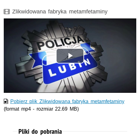
Film
Zlikwidowana fabryka metamfetaminy
Odtwórz
wideo
Pobierz plik Zlikwidowana fabryka metamfetaminy
(format mp4 - rozmiar 22.69 MB)
Pliki do pobrania