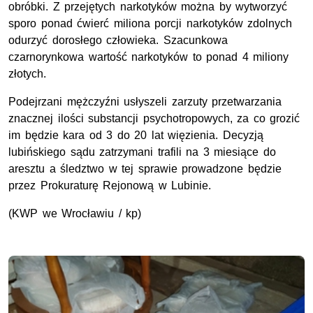
obróbki. Z przejętych narkotyków można by wytworzyć
sporo ponad ćwierć miliona porcji narkotyków zdolnych
odurzyć dorosłego człowieka. Szacunkowa
czarnorynkowa wartość narkotyków to ponad 4 miliony
złotych.
Podejrzani mężczyźni usłyszeli zarzuty przetwarzania
znacznej ilości substancji psychotropowych, za co grozić
im będzie kara od 3 do 20 lat więzienia. Decyzją
lubińskiego sądu zatrzymani trafili na 3 miesiące do
aresztu a śledztwo w tej sprawie prowadzone będzie
przez Prokuraturę Rejonową w Lubinie.
(
KWP
we Wrocławiu / kp)