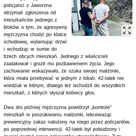
policjanci z Jaworzna
otrzymali zgłoszenia od
mieszkańców jednego z
bloków o tym, że agresywny
mężczyzna chodzi po klatce
schodowej, wyłamując drzwi
i wchodząc w sumie do
trzech obcych mieszkań. Jednego z właścicieli
zaatakował i groził mu pozbawieniem życia. Jego
zachowanie wskazywało, że szuka swojej małżonki,
która miała przebywać w jednym z lokali. 42-latek nie
wiedział w którym, dlatego też wchodził do wszystkich
mieszkań, z których słyszał kobiecy głos.
Dwa dni później mężczyzna powtórzył „kontrole”
mieszkań w poszukiwaniu małżonki, lekceważąc
prewencyjny zakaz nałożony na niego przez policjantów,
po poprzedniej interwencji. 42-latek był pobudzony i