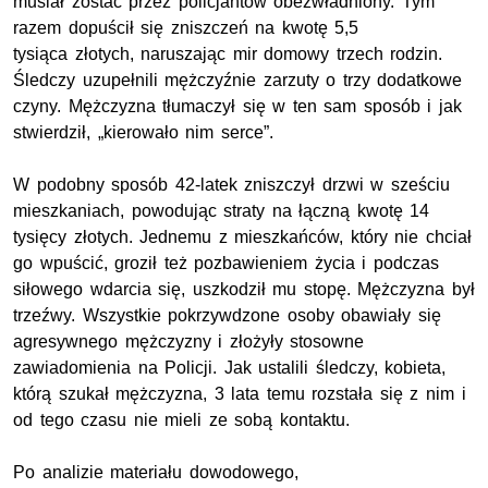
musiał zostać przez policjantów obezwładniony. Tym
razem dopuścił się zniszczeń na kwotę 5,5
tysiąca złotych, naruszając mir domowy trzech rodzin.
Śledczy uzupełnili mężczyźnie zarzuty o trzy dodatkowe
czyny. Mężczyzna tłumaczył się w ten sam sposób i jak
stwierdził, „kierowało nim serce”.
W podobny sposób 42-latek zniszczył drzwi w sześciu
mieszkaniach, powodując straty na łączną kwotę 14
tysięcy złotych. Jednemu z mieszkańców, który nie chciał
go wpuścić, groził też pozbawieniem życia i podczas
siłowego wdarcia się, uszkodził mu stopę. Mężczyzna był
trzeźwy. Wszystkie pokrzywdzone osoby obawiały się
agresywnego mężczyzny i złożyły stosowne
zawiadomienia na Policji. Jak ustalili śledczy, kobieta,
którą szukał mężczyzna, 3 lata temu rozstała się z nim i
od tego czasu nie mieli ze sobą kontaktu.
Po analizie materiału dowodowego,