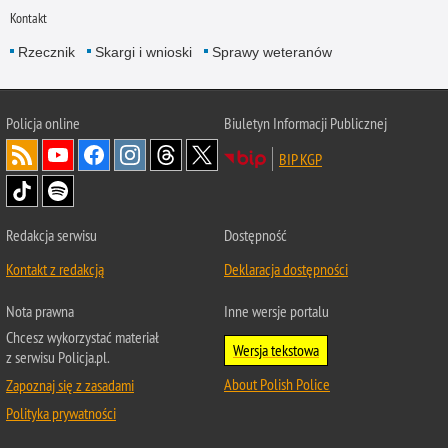
Kontakt
Rzecznik
Skargi i wnioski
Sprawy weteranów
Policja
online
Biuletyn Informacji Publicznej
BIP KGP
Redakcja serwisu
Dostępność
Kontakt z redakcją
Deklaracja dostępności
Nota prawna
Inne wersje portalu
Chcesz wykorzystać materiał
Wersja tekstowa
z serwisu Policja.pl.
About Polish Police
Zapoznaj się z zasadami
Polityka prywatności