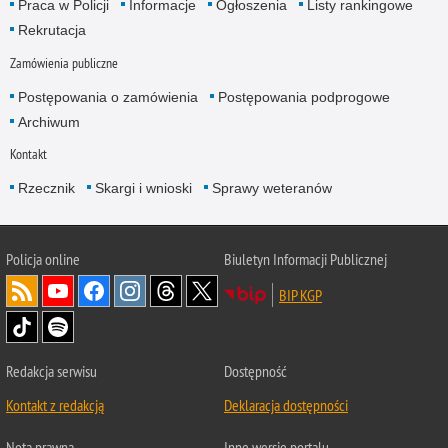
Praca w Policji
Informacje
Ogłoszenia
Listy rankingowe
Rekrutacja
Zamówienia publiczne
Postępowania o zamówienia
Postępowania podprogowe
Archiwum
Kontakt
Rzecznik
Skargi i wnioski
Sprawy weteranów
Policja
online
Biuletyn Informacji Publicznej
BIP KGP
Redakcja serwisu
Dostępność
Kontakt z redakcją
Deklaracja dostępności
Nota prawna
Inne wersje portalu