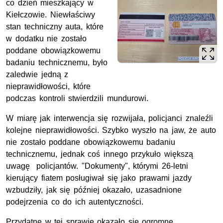
co dzień mieszkający w
Kiełczowie. Niewłaściwy
stan techniczny auta, które
w dodatku nie zostało
poddane obowiązkowemu
badaniu technicznemu, było
zaledwie jedną z
nieprawidłowości, które
podczas kontroli stwierdzili mundurowi.
W miarę jak interwencja się rozwijała, policjanci znaleźli
kolejne nieprawidłowości. Szybko wyszło na jaw, że auto
nie zostało poddane obowiązkowemu badaniu
technicznemu, jednak coś innego przykuło większą
uwagę policjantów. "Dokumenty", którymi 26-letni
kierujący fiatem posługiwał się jako prawami jazdy
wzbudziły, jak się później okazało, uzasadnione
podejrzenia co do ich autentyczności.
Przydatne w tej sprawie okazało się ogromne