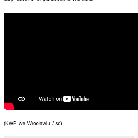
(
KWP
we Wrocławiu / sc)