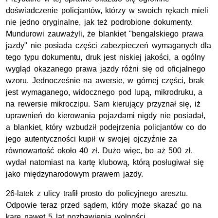
doświadczenie policjantów, którzy w swoich rękach mieli
nie jedno oryginalne, jak też podrobione dokumenty.
Mundurowi zauważyli, że blankiet "bengalskiego prawa
jazdy" nie posiada części zabezpieczeń wymaganych dla
tego typu dokumentu, druk jest niskiej jakości, a ogólny
wygląd okazanego prawa jazdy różni się od oficjalnego
wzoru. Jednocześnie na awersie, w górnej części, brak
jest wymaganego, widocznego pod lupą, mikrodruku, a
na rewersie mikroczipu. Sam kierujący przyznał się, iż
uprawnień do kierowania pojazdami nigdy nie posiadał,
a blankiet, który wzbudził podejrzenia policjantów co do
jego autentyczności kupił w swojej ojczyźnie za
równowartość około 40 zł. Dużo więc, bo aż 500 zł,
wydał natomiast na kartę klubową, którą posługiwał się
jako międzynarodowym prawem jazdy.
26-latek z ulicy trafił prosto do policyjnego aresztu.
Odpowie teraz przed sądem, który może skazać go na
karę nawet 5 lat pozbawienia wolności.