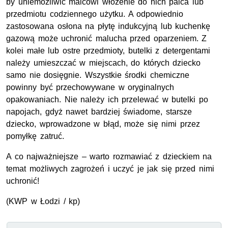
by uniemożliwić malcowi włożenie do nich palca lub
przedmiotu codziennego użytku. A odpowiednio
zastosowana osłona na płytę indukcyjną lub kuchenkę
gazową może uchronić malucha przed oparzeniem. Z
kolei małe lub ostre przedmioty, butelki z detergentami
należy umieszczać w miejscach, do których dziecko
samo nie dosięgnie. Wszystkie środki chemiczne
powinny być przechowywane w oryginalnych
opakowaniach. Nie należy ich przelewać w butelki po
napojach, gdyż nawet bardziej świadome, starsze
dziecko, wprowadzone w błąd, może się nimi przez
pomyłkę zatruć.
A co najważniejsze – warto rozmawiać z dzieckiem na
temat możliwych zagrożeń i uczyć je jak się przed nimi
uchronić!
(
KWP
w Łodzi / kp)