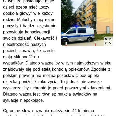
O tym, że posiadając małe
dzieci trzeba mieć „oczy
dookoła głowy” wie każdy
rodzic. Maluchy mają różne
pomysły i bardzo często nie
przewidują konsekwencji
swoich działań. Ciekawość i
nieostrożność naszych
pociech sprawia, że często
mają skłonność do
wypadków. Dlatego ważne by w tym najmłodszym wieku
znajdowały się pod stałą kontrolą opiekunów. Zgodnie z
polskim prawem nie można pozostawić bez opieki
dziecka poniżej 7 roku życia. To jednak nie zawsze
wystarcza, by uchronić je przed poważnymi zdarzeniami.
Dlatego ważna jest również reakcja świadków na
sytuacje niepokojące.
Ogromne słowa uznania należą się 41-letniemu