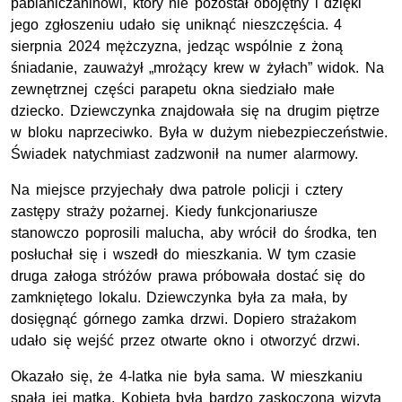
pabianiczaninowi, który nie pozostał obojętny i dzięki
jego zgłoszeniu udało się uniknąć nieszczęścia. 4
sierpnia 2024 mężczyzna, jedząc wspólnie z żoną
śniadanie, zauważył „mrożący krew w żyłach” widok. Na
zewnętrznej części parapetu okna siedziało małe
dziecko. Dziewczynka znajdowała się na drugim piętrze
w bloku naprzeciwko. Była w dużym niebezpieczeństwie.
Świadek natychmiast zadzwonił na numer alarmowy.
Na miejsce przyjechały dwa patrole policji i cztery
zastępy straży pożarnej. Kiedy funkcjonariusze
stanowczo poprosili malucha, aby wrócił do środka, ten
posłuchał się i wszedł do mieszkania. W tym czasie
druga załoga stróżów prawa próbowała dostać się do
zamkniętego lokalu. Dziewczynka była za mała, by
dosięgnąć górnego zamka drzwi. Dopiero strażakom
udało się wejść przez otwarte okno i otworzyć drzwi.
Okazało się, że 4-latka nie była sama. W mieszkaniu
spała jej matka. Kobieta była bardzo zaskoczona wizytą