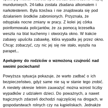
mundurowych. 24-latka została zbadana alkomatem i
narkotesterem. Była trzeźwa i nie znajdowała się pod
działaniem środków zabronionych. Przyznała, że
odsypiała nocne zmiany w pracy. Z kolei jej córka
poinformowała policjantów, że za pomocą krzesełka
weszła na blat kuchenny i otworzyła okno. W trakcie
zabawy upuściła zabawkę, która wypadła jej przez okno.
Chcąc zobaczyć, czy nic jej się nie stało, wyszła na
parapet...
Apelujemy do rodziców o wzmożoną czujność nad
swoimi pociechami!
Powyższa sytuacja pokazuje, że warto zadbać o ich
bezpieczeństwo, gdyż same nie są w stanie tego zrobić.
A niestety okresie letnim zauważyć można wzrost liczby
wypadków z udziałem dzieci. Do poważnych, a nawet
tragicznych zdarzeń dochodzi najczęściej na drogach, w
gospodarstwach rolnych czy na kąpieliskach. Jednakże