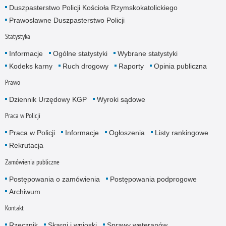
Duszpasterstwo Policji Kościoła Rzymskokatolickiego
Prawosławne Duszpasterstwo Policji
Statystyka
Informacje
Ogólne statystyki
Wybrane statystyki
Kodeks karny
Ruch drogowy
Raporty
Opinia publiczna
Prawo
Dziennik Urzędowy KGP
Wyroki sądowe
Praca w Policji
Praca w Policji
Informacje
Ogłoszenia
Listy rankingowe
Rekrutacja
Zamówienia publiczne
Postępowania o zamówienia
Postępowania podprogowe
Archiwum
Kontakt
Rzecznik
Skargi i wnioski
Sprawy weteranów