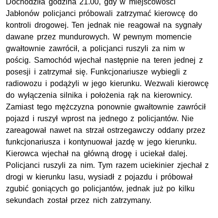
Dochodziła godzina 21.00, gdy w miejscowości
Jabłonów policjanci próbowali zatrzymać kierowcę do
kontroli drogowej. Ten jednak nie reagował na sygnały
dawane przez mundurowych. W pewnym momencie
gwałtownie zawrócił, a policjanci ruszyli za nim w
pościg. Samochód wjechał następnie na teren jednej z
posesji i zatrzymał się. Funkcjonariusze wybiegli z
radiowozu i podążyli w jego kierunku. Wezwali kierowcę
do wyłączenia silnika i położenia rąk na kierownicy.
Zamiast tego mężczyzna ponownie gwałtownie zawrócił
pojazd i ruszył wprost na jednego z policjantów. Nie
zareagował nawet na strzał ostrzegawczy oddany przez
funkcjonariusza i kontynuował jazdę w jego kierunku.
Kierowca wjechał na główną drogę i uciekał dalej.
Policjanci ruszyli za nim. Tym razem uciekinier zjechał z
drogi w kierunku lasu, wysiadł z pojazdu i próbował
zgubić goniących go policjantów, jednak już po kilku
sekundach został przez nich zatrzymany.