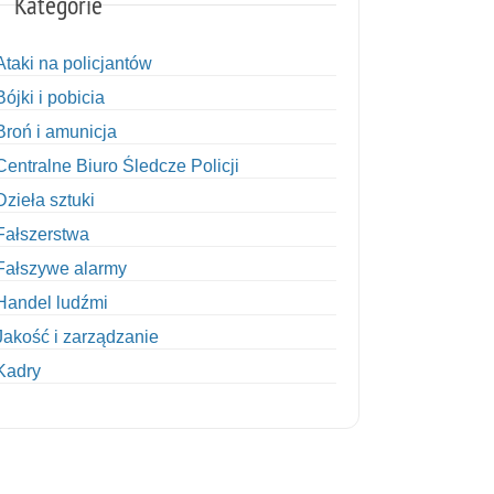
Kategorie
Ataki na policjantów
Bójki i pobicia
Broń i amunicja
Centralne Biuro Śledcze Policji
Dzieła sztuki
Fałszerstwa
Fałszywe alarmy
Handel ludźmi
Jakość i zarządzanie
Kadry
Kobiety w Policji
Korupcja
Kradzież