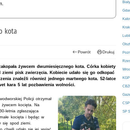
Biał
m.
Gda
Kato
Kra
o kota
Lubl
Olsz
Powrót
Drukuj
Poz
Rze
 zakopała żywcem dwumiesięcznego kota. Córka kobiety
Wro
ziemi pisk zwierzęcia. Kobiecie udało się go odkopać
KGP
zenia znaleźli również jednego martwego kota. 52-latce
et kara 5 lat pozbawienia wolności.
CBZ
Gaze
odworskiej Policji otrzymał
CSP
ła żywcem kocięta. Na
30-letnia zgłaszająca
SP S
małe kocięta i będąc w
 się spod ziemi.
 chwili udało się jej wyjąć