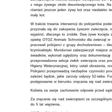
z niego żywego około dwumiesięcznego kota. Na 
również jeszcze jeden żywy kot oraz niedaleko t
mały kot.
W trakcie trwania interwencji do policjantów podes
przyznała się do zakopania żywcem zwierzęcia, ni
wyjaśnić, dlaczego to zrobiła. Dwa żywe kocięta 
opiekę OTOZ Animals Schronisko dla zwierząt w 
pracowali policjanci z grupy dochodzeniowo – śled
kryminalistyki. Mundurowi zabezpieczyli miejsce zd
świadków, wykonali oględziny oraz dokumentację f
przeprowadzona sekcja zwłok zwierzęcia oraz po
Higieny Weterynaryjnej, który ustali obrażenia, or
Policjanci przeprowadzą niezbędne czynności pr
zależeć będzie, jakie zarzuty usłyszy 52-latka. 
postępowanie w kierunku znęcania się nad zwierz
Kobieta za swoje zachowanie odpowie przed sąd
Za znęcanie się nad zwierzętami ze szczególnym
do 5 lat więzienia.