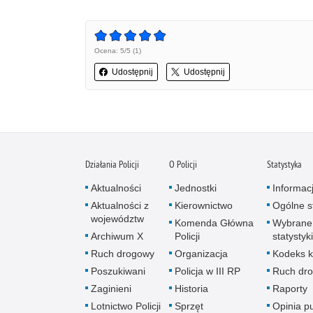
Ocena: 5/5 (1)
Udostępnij
Udostępnij
Działania Policji
O Policji
Statystyka
Aktualności
Jednostki
Informac
Aktualności z
Kierownictwo
Ogólne st
województw
Komenda Główna
Wybrane
Archiwum X
Policji
statystyki
Ruch drogowy
Organizacja
Kodeks k
Poszukiwani
Policja w III RP
Ruch dr
Zaginieni
Historia
Raporty
Lotnictwo Policji
Sprzęt
Opinia p