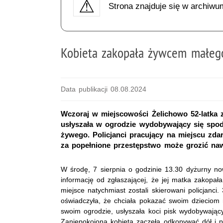
Strona znajduje się w archiwu
Kobieta zakopała żywcem małeg
Data publikacji 08.08.2024
Wczoraj w miejscowości Żelichowo 52-latka
usłyszała w ogrodzie wydobywający się spod 
żywego. Policjanci pracujący na miejscu zdar
za popełnione przestępstwo może grozić naw
W środę, 7 sierpnia o godzinie 13.30 dyżurny now
informację od zgłaszającej, że jej matka zakopa
miejsce natychmiast zostali skierowani policjanci. 
oświadczyła, że chciała pokazać swoim dzieciom 
swoim ogrodzie, usłyszała koci pisk wydobywający
Zaniepokojona kobieta zaczęła odkopywać dół i po