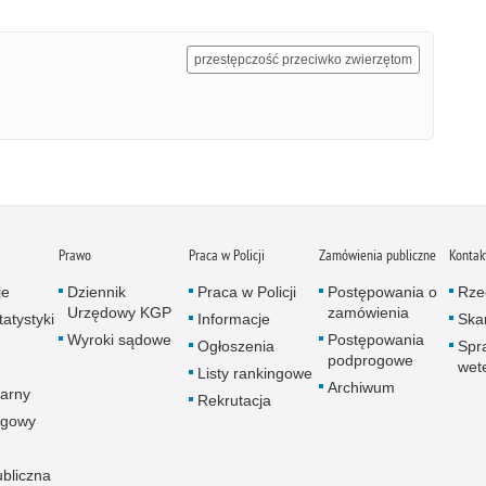
przestępczość przeciwko zwierzętom
Prawo
Praca w Policji
Zamówienia publiczne
Kontak
je
Dziennik
Praca w Policji
Postępowania o
Rze
Urzędowy KGP
zamówienia
atystyki
Informacje
Skar
Wyroki sądowe
Postępowania
Ogłoszenia
Spr
podprogowe
wet
Listy rankingowe
Archiwum
arny
Rekrutacja
ogowy
ubliczna