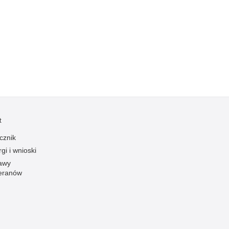
Ofiarni i odważni
Opinia publiczna
Oszustwa
Pedofilia, pornografia dziecięca
Piractwo przemysłowe
Podrabianie znaków towarowych
Pogryzienia przez psy
t
Polemiki i sprostowania
cznik
Policja inaczej
gi i wnioski
Policjant z pasją
awy
eranów
Porwania
Pożary i podpalenia
Pranie brudnych pieniędzy
Prawa człowieka