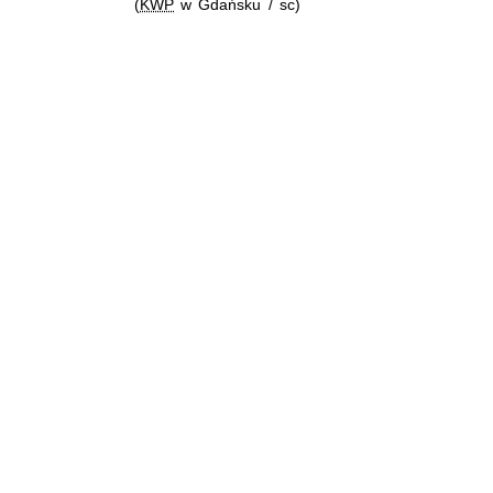
(
KWP
w Gdańsku / sc)