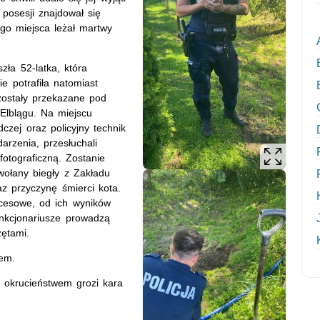
posesji znajdował się
ego miejsca leżał martwy
zła 52-latka, która
e potrafiła natomiast
zostały przekazane pod
Elblągu. Na miejscu
czej oraz policyjny technik
arzenia, przesłuchali
otograficzną. Zostanie
wołany biegły z Zakładu
az przyczynę śmierci kota.
ocesowe, od ich wyników
Funkcjonariusze prowadzą
ętami.
em.
 okrucieństwem grozi kara