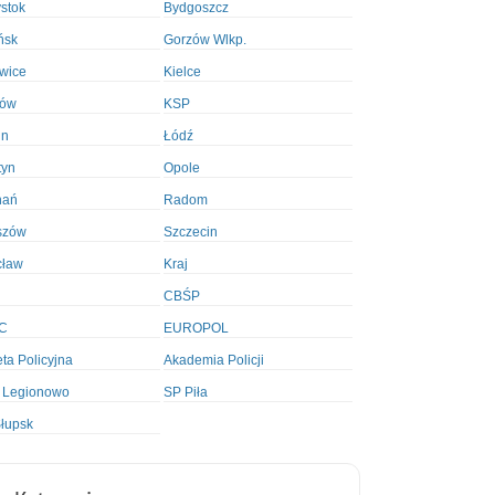
ystok
Bydgoszcz
ńsk
Gorzów Wlkp.
wice
Kielce
ków
KSP
in
Łódź
tyn
Opole
nań
Radom
szów
Szczecin
cław
Kraj
CBŚP
C
EUROPOL
ta Policyjna
Akademia Policji
 Legionowo
SP Piła
łupsk