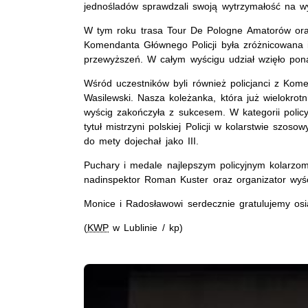
jednośladów sprawdzali swoją wytrzymałość na w
W tym roku trasa Tour De Pologne Amatorów oraz 
Komendanta Głównego Policji była zróżnicowana i
przewyższeń. W całym wyścigu udział wzięło pon
Wśród uczestników byli również policjanci z Kom
Wasilewski. Nasza koleżanka, która już wielokro
wyścig zakończyła z sukcesem. W kategorii poli
tytuł mistrzyni polskiej Policji w kolarstwie szo
do mety dojechał jako III.
Puchary i medale najlepszym policyjnym kolarzo
nadinspektor Roman Kuster oraz organizator wyś
Monice i Radosławowi serdecznie gratulujemy osi
(
KWP
w Lublinie / kp)