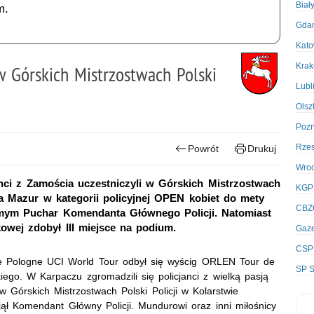
Biał
m.
Gda
Kato
Kra
w Górskich Mistrzostwach Polski
Lubl
Olsz
Poz
Rze
Powrót
Drukuj
Wro
nci z Zamościa uczestniczyli w Górskich Mistrzostwach
KGP
a Mazur w kategorii policyjnej OPEN kobiet do mety
CBZ
amym Puchar Komendanta Głównego Policji. Natomiast
owej zdobył III miejsce na podium.
Gaze
CSP
de Pologne UCI World Tour odbył się wyścig ORLEN Tour de
SP S
go. W Karpaczu zgromadzili się policjanci z wielką pasją
w Górskich Mistrzostwach Polski Policji w Kolarstwie
 Komendant Główny Policji. Mundurowi oraz inni miłośnicy