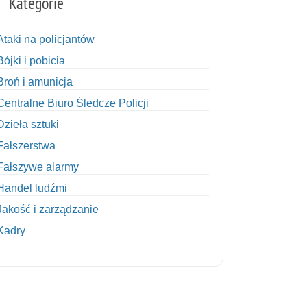
Kategorie
Ataki na policjantów
Bójki i pobicia
Broń i amunicja
Centralne Biuro Śledcze Policji
Dzieła sztuki
Fałszerstwa
Fałszywe alarmy
Handel ludźmi
Jakość i zarządzanie
Kadry
Kobiety w Policji
Korupcja
Kradzież