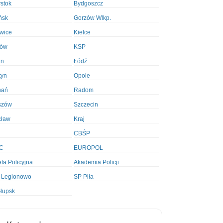
ystok
Bydgoszcz
ńsk
Gorzów Wlkp.
wice
Kielce
ków
KSP
in
Łódź
tyn
Opole
nań
Radom
szów
Szczecin
cław
Kraj
CBŚP
C
EUROPOL
ta Policyjna
Akademia Policji
 Legionowo
SP Piła
łupsk