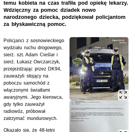
temu kobieta na czas trafiła pod opiekę lekarzy.
Wdzięczny za pomoc dziadek nowo
narodzonego dziecka, podziękował policjantom
za błyskawiczną pomoc.
Policjanci z sosnowieckiego
wydziału ruchu drogowego,
sierż. szt.
Adam Cieślar i
sierż.
Łukasz Owczarczyk,
przejeżdżając przez DK94,
zauważyli stojący na
poboczu samochód z
włączonymi światłami
awaryjnymi. Jego kierowca,
gdy tylko zauważył
radiowóz, próbował
zatrzymać mundurowych.
Okazało się, że 48-letni