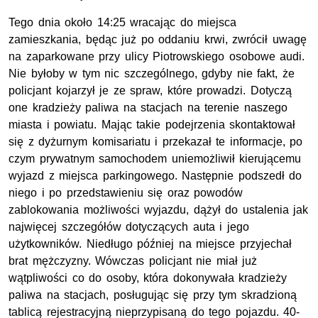
Tego dnia około 14:25 wracając do miejsca
zamieszkania, będąc już po oddaniu krwi, zwrócił uwagę
na zaparkowane przy ulicy Piotrowskiego osobowe audi.
Nie byłoby w tym nic szczególnego, gdyby nie fakt, że
policjant kojarzył je ze spraw, które prowadzi. Dotyczą
one kradzieży paliwa na stacjach na terenie naszego
miasta i powiatu. Mając takie podejrzenia skontaktował
się z dyżurnym komisariatu i przekazał te informacje, po
czym prywatnym samochodem uniemożliwił kierującemu
wyjazd z miejsca parkingowego. Następnie podszedł do
niego i po przedstawieniu się oraz powodów
zablokowania możliwości wyjazdu, dążył do ustalenia jak
najwięcej szczegółów dotyczących auta i jego
użytkowników. Niedługo później na miejsce przyjechał
brat mężczyzny. Wówczas policjant nie miał już
wątpliwości co do osoby, która dokonywała kradzieży
paliwa na stacjach, posługując się przy tym skradzioną
tablicą rejestracyjną nieprzypisaną do tego pojazdu. 40-