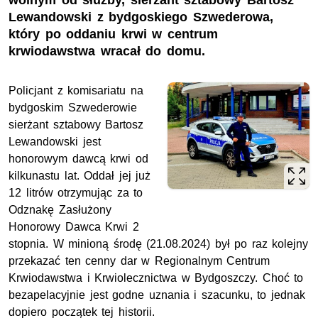
wolnym od służby, sierżant sztabowy Bartosz
Lewandowski z bydgoskiego Szwederowa,
który po oddaniu krwi w centrum
krwiodawstwa wracał do domu.
Policjant z komisariatu na
bydgoskim Szwederowie
sierżant sztabowy Bartosz
Lewandowski jest
honorowym dawcą krwi od
kilkunastu lat. Oddał jej już
12 litrów otrzymując za to
Odznakę Zasłużony
Honorowy Dawca Krwi 2
stopnia. W minioną środę (21.08.2024) był po raz kolejny
przekazać ten cenny dar w Regionalnym Centrum
Krwiodawstwa i Krwiolecznictwa w Bydgoszczy. Choć to
bezapelacyjnie jest godne uznania i szacunku, to jednak
dopiero początek tej historii.