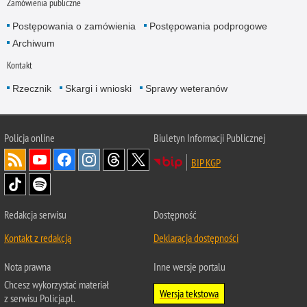
Zamówienia publiczne
Postępowania o zamówienia
Postępowania podprogowe
Archiwum
Kontakt
Rzecznik
Skargi i wnioski
Sprawy weteranów
Policja
online
Biuletyn Informacji Publicznej
BIP KGP
Redakcja serwisu
Dostępność
Kontakt z redakcją
Deklaracja dostępności
Nota prawna
Inne wersje portalu
Chcesz wykorzystać materiał
Wersja tekstowa
z serwisu Policja.pl.