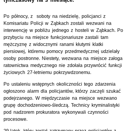
tymczasowy na 3 miesiące.
Po północy, z soboty na niedzielę, policjanci z
Komisariatu Policji w Ząbkach zostali wezwani na
interwencję w pobliżu jednego z hosteli w Ząbkach. Po
przybyciu na miejsce funkcjonariusze zastali tam
mężczyznę z widocznymi ranami kłutymi klatki
piersiowej, któremu pomocy przedmedycznej udzielały
osoby postronne. Niestety, wezwana na miejsce załoga
ratownictwa medycznego nie zdołała przywrócić funkcji
życiowych 27-letniemu pokrzywdzonemu.
Po ustaleniu wstępnych okoliczności tego zdarzenia
ogłoszono alarm dla policjantów, którzy zaczęli szukać
podejrzanego. W międzyczasie na miejsce wezwano
grupę dochodzeniowo-śledczą. Technicy kryminalistyki
pod nadzorem prokuratora wykonywali czynności
procesowe.
29-latek, który został zatrzymany przez policjantów z