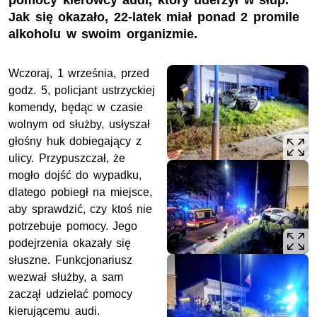
pomocy kierowcy audi, który uderzył w słup.
Jak się okazało, 22-latek miał ponad 2 promile
alkoholu w swoim organizmie.
Wczoraj, 1 września, przed
godz. 5, policjant ustrzyckiej
komendy, będąc w czasie
wolnym od służby, usłyszał
głośny huk dobiegający z
ulicy. Przypuszczał, że
mogło dojść do wypadku,
dlatego pobiegł na miejsce,
aby sprawdzić, czy ktoś nie
potrzebuje pomocy. Jego
podejrzenia okazały się
słuszne. Funkcjonariusz
wezwał służby, a sam
zaczął udzielać pomocy
kierującemu audi.