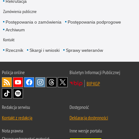
Rekrutacja
Zamówienia publiczne
Postępowania o zamówienia
Postępowania podprogowe
Archiwum
Kontakt
Rzecznik
Skargi i wnioski
Sprawy weteranów
Policja
online
Biuletyn Informacji Publicznej
BIP KGP
Redakcja serwisu
Dostępność
Kontakt z redakcją
Deklaracja dostępności
Nota prawna
Inne wersje portalu
Chcesz wykorzystać materiał