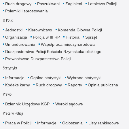
Ruch drogowy
Poszukiwani
Zaginieni
Lotnictwo Policji
Polemiki i sprostowania
O Policji
Jednostki
Kierownictwo
Komenda Główna Policji
Organizacja
Policja w III RP
Historia
Sprzęt
Umundurowanie
Współpraca międzynarodowa
Duszpasterstwo Policji Kościoła Rzymskokatolickiego
Prawosławne Duszpasterstwo Policji
Statystyka
Informacje
Ogólne statystyki
Wybrane statystyki
Kodeks karny
Ruch drogowy
Raporty
Opinia publiczna
Prawo
Dziennik Urzędowy KGP
Wyroki sądowe
Praca w Policji
Praca w Policji
Informacje
Ogłoszenia
Listy rankingowe