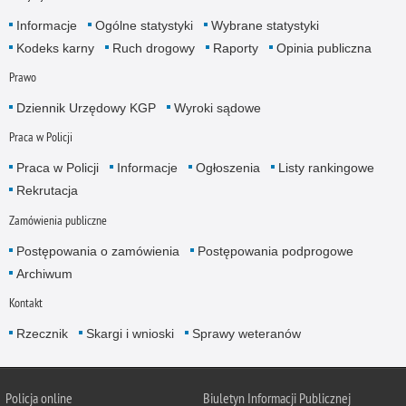
Informacje
Ogólne statystyki
Wybrane statystyki
Kodeks karny
Ruch drogowy
Raporty
Opinia publiczna
Prawo
Dziennik Urzędowy KGP
Wyroki sądowe
Praca w Policji
Praca w Policji
Informacje
Ogłoszenia
Listy rankingowe
Rekrutacja
Zamówienia publiczne
Postępowania o zamówienia
Postępowania podprogowe
Archiwum
Kontakt
Rzecznik
Skargi i wnioski
Sprawy weteranów
Policja
online
Biuletyn Informacji Publicznej