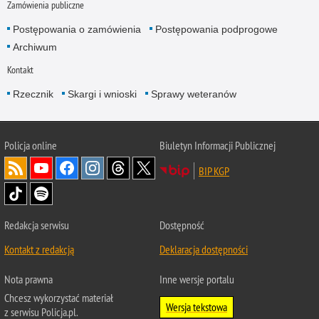
Zamówienia publiczne
Postępowania o zamówienia
Postępowania podprogowe
Archiwum
Kontakt
Rzecznik
Skargi i wnioski
Sprawy weteranów
Policja
online
Biuletyn Informacji Publicznej
BIP KGP
Redakcja serwisu
Dostępność
Kontakt z redakcją
Deklaracja dostępności
Nota prawna
Inne wersje portalu
Chcesz wykorzystać materiał
Wersja tekstowa
z serwisu Policja.pl.