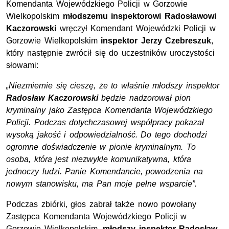
Komendanta Wojewódzkiego Policji w Gorzowie
Wielkopolskim
młodszemu
inspektorowi Radosławowi
Kaczorowski
wręczył Komendant Wojewódzki Policji w
Gorzowie Wielkopolskim
inspektor Jerzy Czebreszuk
,
który następnie zwrócił się do uczestników uroczystości
słowami:
„Niezmiernie się cieszę, że to właśnie młodszy inspektor
Radosław Kaczorowski
będzie nadzorował pion
kryminalny jako Zastępca Komendanta Wojewódzkiego
Policji. Podczas dotychczasowej współpracy pokazał
wysoką jakość i odpowiedzialność. Do tego dochodzi
ogromne doświadczenie w pionie kryminalnym. To
osoba, która jest niezwykle komunikatywna, która
jednoczy ludzi. Panie Komendancie, powodzenia na
nowym stanowisku, ma Pan moje pełne wsparcie”.
Podczas zbiórki, głos zabrał także nowo powołany
Zastępca Komendanta Wojewódzkiego Policji w
Gorzowie Wielkopolskim,
młodszy
inspektor
Radosław