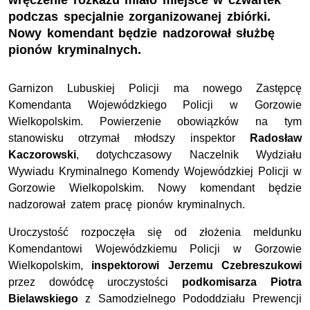
wręczenie rozkazu miało miejsce w czwartek
podczas specjalnie zorganizowanej zbiórki.
Nowy komendant będzie nadzorował służbę
pionów kryminalnych.
Garnizon Lubuskiej Policji ma nowego Zastępcę
Komendanta Wojewódzkiego Policji w Gorzowie
Wielkopolskim. Powierzenie obowiązków na tym
stanowisku otrzymał młodszy inspektor
Radosław
Kaczorowski
, dotychczasowy Naczelnik Wydziału
Wywiadu Kryminalnego Komendy Wojewódzkiej Policji w
Gorzowie Wielkopolskim. Nowy komendant będzie
nadzorował zatem pracę pionów kryminalnych.
Uroczystość rozpoczęła się od złożenia meldunku
Komendantowi Wojewódzkiemu Policji w Gorzowie
Wielkopolskim,
inspektorowi Jerzemu Czebreszukowi
przez dowódcę uroczystości
podkomisarza Piotra
Bielawskiego
z Samodzielnego Pododdziału Prewencji