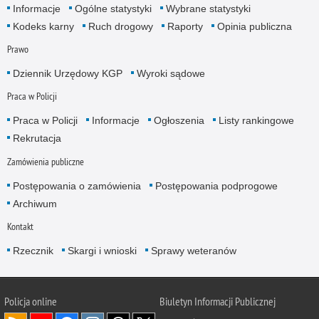
Informacje
Ogólne statystyki
Wybrane statystyki
Kodeks karny
Ruch drogowy
Raporty
Opinia publiczna
Prawo
Dziennik Urzędowy KGP
Wyroki sądowe
Praca w Policji
Praca w Policji
Informacje
Ogłoszenia
Listy rankingowe
Rekrutacja
Zamówienia publiczne
Postępowania o zamówienia
Postępowania podprogowe
Archiwum
Kontakt
Rzecznik
Skargi i wnioski
Sprawy weteranów
Policja
online
Biuletyn Informacji Publicznej