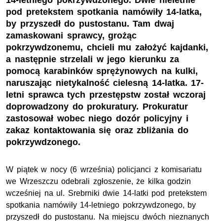
14-letniego pokrzywdzonego. Dwie nieletnie
pod pretekstem spotkania namówiły 14-latka,
by przyszedł do pustostanu. Tam dwaj
zamaskowani sprawcy, grożąc
pokrzywdzonemu, chcieli mu założyć kajdanki,
a następnie strzelali w jego kierunku za
pomocą karabinków sprężynowych na kulki,
naruszając nietykalność cielesną 14-latka. 17-
letni sprawca tych przestępstw został wczoraj
doprowadzony do prokuratury. Prokuratur
zastosował wobec niego dozór policyjny i
zakaz kontaktowania się oraz zbliżania do
pokrzywdzonego.
W piątek w nocy (6 września) policjanci z komisariatu
we Wrzeszczu odebrali zgłoszenie, że kilka godzin
wcześniej na ul. Srebrniki dwie 14-latki pod pretekstem
spotkania namówiły 14-letniego pokrzywdzonego, by
przyszedł do pustostanu. Na miejscu dwóch nieznanych