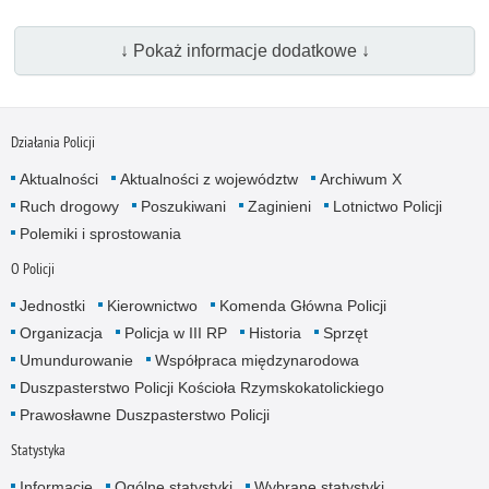
↓ Pokaż informacje dodatkowe ↓
Działania Policji
Aktualności
Aktualności z województw
Archiwum X
Ruch drogowy
Poszukiwani
Zaginieni
Lotnictwo Policji
Polemiki i sprostowania
O Policji
Jednostki
Kierownictwo
Komenda Główna Policji
Organizacja
Policja w III RP
Historia
Sprzęt
Umundurowanie
Współpraca międzynarodowa
Duszpasterstwo Policji Kościoła Rzymskokatolickiego
Prawosławne Duszpasterstwo Policji
Statystyka
Informacje
Ogólne statystyki
Wybrane statystyki