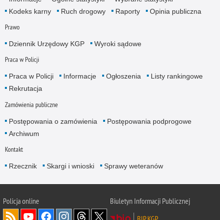
Kodeks karny
Ruch drogowy
Raporty
Opinia publiczna
Prawo
Dziennik Urzędowy KGP
Wyroki sądowe
Praca w Policji
Praca w Policji
Informacje
Ogłoszenia
Listy rankingowe
Rekrutacja
Zamówienia publiczne
Postępowania o zamówienia
Postępowania podprogowe
Archiwum
Kontakt
Rzecznik
Skargi i wnioski
Sprawy weteranów
Policja
online
Biuletyn Informacji Publicznej
BIP KGP