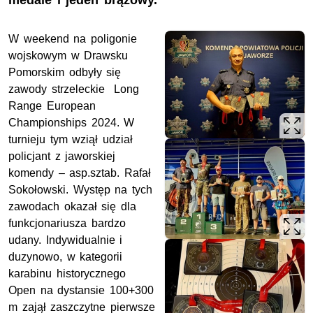
medale i jeden brązowy.
W weekend na poligonie
wojskowym w Drawsku
Pomorskim odbyły się
zawody strzeleckie Long
Range European
Championships 2024. W
turnieju tym wziął udział
policjant z jaworskiej
komendy – asp.sztab. Rafał
Sokołowski. Występ na tych
zawodach okazał się dla
funkcjonariusza bardzo
udany. Indywidualnie i
duzynowo, w kategorii
karabinu historycznego
Open na dystansie 100+300
m zajął zaszczytne pierwsze