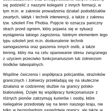
się podzielić z naszymi kolegami z innych formacji, w
tym m.in. w zakresie prowadzenia działań pododdziałów
zwartych, taktyk i technik interwencji, a także z zakresu
tzw. szkoleń
Fire Phobia
. Pojęcie to oznacza paniczny
strach przed ogniem, który pojawia się w sytuacji
wystąpienia takiego zagrożenia. Istotnym elementem tego
typu szkoleń jest m.in. doskonalenie technik
samogaszenia oraz gaszenia innych osób, a także
trening, który ma na celu opanowanie stresu związanego
z użyciem przeciwko funkcjonariuszom lub żołnierzom
środków łatwopalnych.
Wspólne ćwiczenia i współpraca policjantów, strażników
granicznych i żołnierzy przekładają się na skuteczne
działania w codziennej służbie na granicy polsko-
białoruskiej. Dzięki tej współpracy funkcjonariusze z
różnych pionów zatrzymują kurierów i osoby, które
nielegalnie przedostały się na teren naszego kraju, nie
tylko w bezpośrednim sąsiedztwie granicy, ale także w