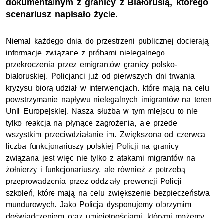
dokumentalnym z granicy z Białorusią, którego
scenariusz napisało życie.
Niemal każdego dnia do przestrzeni publicznej docierają
informacje związane z próbami nielegalnego
przekroczenia przez emigrantów granicy polsko-
białoruskiej. Policjanci już od pierwszych dni trwania
kryzysu biorą udział w interwencjach, które mają na celu
powstrzymanie napływu nielegalnych imigrantów na teren
Unii Europejskiej. Nasza służba w tym miejscu to nie
tylko reakcja na płynące zagrożenia, ale przede
wszystkim przeciwdziałanie im. Zwiększona od czerwca
liczba funkcjonariuszy polskiej Policji na granicy
związana jest więc nie tylko z atakami migrantów na
żołnierzy i funkcjonariuszy, ale również z potrzebą
przeprowadzenia przez oddziały prewencji Policji
szkoleń, które mają na celu zwiększenie bezpieczeństwa
mundurowych. Jako Policja dysponujemy olbrzymim
doświadczeniem oraz umiejętnościami, którymi możemy