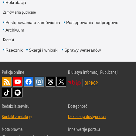
Rekrutacja
Zamówienia publiczne
Postępowania o zamówienia
Postępowania podprogowe
Archiwum
Kontakt
Rzecznik
Skargi i wnioski
Sprawy weteranów
Policja
online
Biuletyn Informacji Publicznej
BIP KGP
Redakcja serwisu
Dostępność
Kontakt z redakcją
Deklaracja dostępności
Nota prawna
Inne wersje portalu