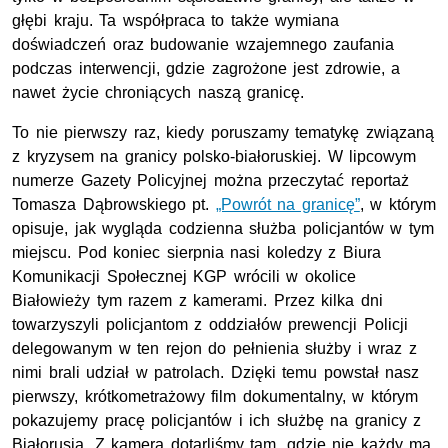
głębi kraju. Ta współpraca to także wymiana
doświadczeń oraz budowanie wzajemnego zaufania
podczas interwencji, gdzie zagrożone jest zdrowie, a
nawet życie chroniących naszą granicę.
To nie pierwszy raz, kiedy poruszamy tematykę związaną
z kryzysem na granicy polsko-białoruskiej. W lipcowym
numerze Gazety Policyjnej można przeczytać reportaż
Tomasza Dąbrowskiego pt.
„Powrót na granicę”
, w którym
opisuje, jak wygląda codzienna służba policjantów w tym
miejscu. Pod koniec sierpnia nasi koledzy z Biura
Komunikacji Społecznej
KGP
wrócili w okolice
Białowieży tym razem z kamerami. Przez kilka dni
towarzyszyli policjantom z oddziałów prewencji Policji
delegowanym w ten rejon do pełnienia służby i wraz z
nimi brali udział w patrolach. Dzięki temu powstał nasz
pierwszy, krótkometrażowy film dokumentalny, w którym
pokazujemy pracę policjantów i ich służbę na granicy z
Białorusią. Z kamerą dotarliśmy tam, gdzie nie każdy ma