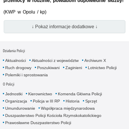
przemocy w rodzinie, powiadom odpowiednie służby!
(
KWP
w Opolu / kp)
↓ Pokaż informacje dodatkowe ↓
Działania Policji
Aktualności
Aktualności z województw
Archiwum X
Ruch drogowy
Poszukiwani
Zaginieni
Lotnictwo Policji
Polemiki i sprostowania
O Policji
Jednostki
Kierownictwo
Komenda Główna Policji
Organizacja
Policja w III RP
Historia
Sprzęt
Umundurowanie
Współpraca międzynarodowa
Duszpasterstwo Policji Kościoła Rzymskokatolickiego
Prawosławne Duszpasterstwo Policji