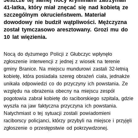
Jeszcze tej samej nocy kryminalni zatrzymali
41-latka, który miał znęcać się nad kobietą ze
szczególnym okrucieństwem. Materiał
dowodowy nie budził wątpliwości. Mężczyzna
został tymczasowo aresztowany. Grozi mu do
10 lat więzienia.
Nocą do dyżurnego Policji z Głubczyc wpłynęło
zgłoszenie interwencji z jednej z wiosek na terenie
gminy Branice. Na miejscu mundurowi zastali 32-letnią
kobietę, która posiadała szereg obrażeń ciała, jednakże
unikała odpowiedzi co do przyczyny ich powstania. Ze
względu na obrażenia obecny na miejscu zespół
pogotowia zabrał kobietę do raciborskiego szpitala, gdzie
wyszła na jaw faktyczna przyczyna ich powstania.
Natychmiast o tej sytuacji zostali powiadomieni
raciborscy policjanci, którzy przybyli na miejsce i przyjęli
zgłoszenie o przestępstwie od pokrzywdzonej.