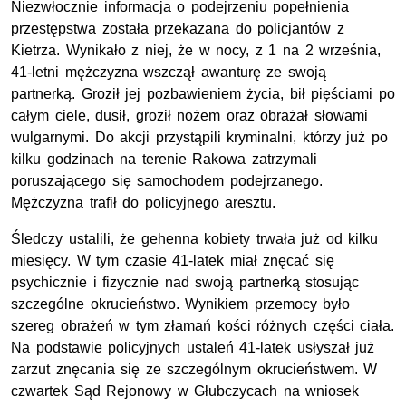
Niezwłocznie informacja o podejrzeniu popełnienia
przestępstwa została przekazana do policjantów z
Kietrza. Wynikało z niej, że w nocy, z 1 na 2 września,
41-letni mężczyzna wszczął awanturę ze swoją
partnerką. Groził jej pozbawieniem życia, bił pięściami po
całym ciele, dusił, groził nożem oraz obrażał słowami
wulgarnymi. Do akcji przystąpili kryminalni, którzy już po
kilku godzinach na terenie Rakowa zatrzymali
poruszającego się samochodem podejrzanego.
Mężczyzna trafił do policyjnego aresztu.
Śledczy ustalili, że gehenna kobiety trwała już od kilku
miesięcy. W tym czasie 41-latek miał znęcać się
psychicznie i fizycznie nad swoją partnerką stosując
szczególne okrucieństwo. Wynikiem przemocy było
szereg obrażeń w tym złamań kości różnych części ciała.
Na podstawie policyjnych ustaleń 41-latek usłyszał już
zarzut znęcania się ze szczególnym okrucieństwem. W
czwartek Sąd Rejonowy w Głubczycach na wniosek