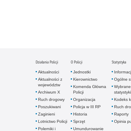
Działania Policji
O Policji
Statystyka
Aktualności
Jednostki
Informac
Aktualności z
Kierownictwo
Ogólne st
województw
Komenda Główna
Wybrane
Archiwum X
Policji
statystyki
Ruch drogowy
Organizacja
Kodeks k
Poszukiwani
Policja w III RP
Ruch dr
Zaginieni
Historia
Raporty
Lotnictwo Policji
Sprzęt
Opinia p
Polemiki i
Umundurowanie