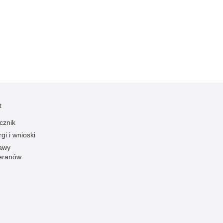
Kradzieże z włamaniem
Kultura
Logistyka, wyposażenie
Materiały wybuchowe
Nagrodzeni policjanci
Napady na banki
Napady na taksówkarzy
t
Napady na tiry
cznik
Nielegalny handel farmaceutykami
gi i wnioski
Nietrzeźwi kierujący
awy
eranów
Nietrzeźwi opiekunowie
Nietrzeźwi pracownicy
Niszczenie mienia
Nowoczesne technologie w pracy Policji
Odpowiedzialność majątkowa Policji