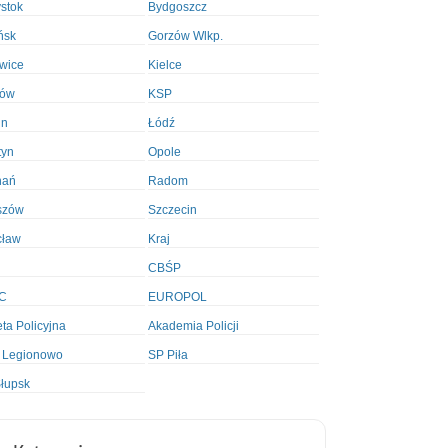
ystok
Bydgoszcz
ńsk
Gorzów Wlkp.
wice
Kielce
ków
KSP
in
Łódź
tyn
Opole
nań
Radom
szów
Szczecin
cław
Kraj
CBŚP
C
EUROPOL
ta Policyjna
Akademia Policji
 Legionowo
SP Piła
łupsk