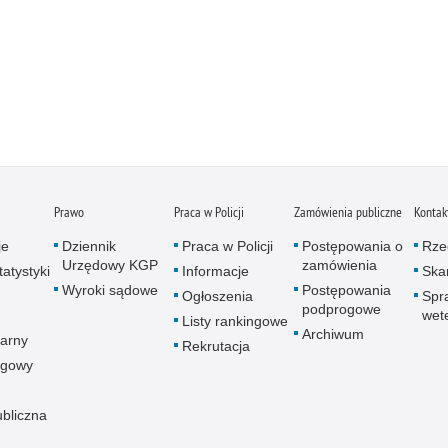
Prawo
Praca w Policji
Zamówienia publiczne
Kontak
je
Dziennik
Praca w Policji
Postępowania o
Rze
Urzędowy KGP
zamówienia
atystyki
Informacje
Skar
Wyroki sądowe
Postępowania
Ogłoszenia
Spr
podprogowe
wet
Listy rankingowe
Archiwum
arny
Rekrutacja
ogowy
ubliczna