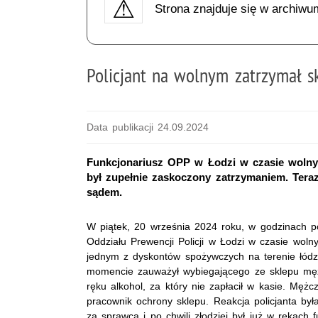
Strona znajduje się w archiwu
Policjant na wolnym zatrzymał s
Data publikacji 24.09.2024
Funkcjonariusz OPP w Łodzi w czasie wolnym
był zupełnie zaskoczony zatrzymaniem. Tera
sądem.
W piątek, 20 września 2024 roku, w godzinach po
Oddziału Prewencji Policji w Łodzi w czasie woln
jednym z dyskontów spożywczych na terenie łó
momencie zauważył wybiegającego ze sklepu męż
ręku alkohol, za który nie zapłacił w kasie. Męż
pracownik ochrony sklepu. Reakcja policjanta był
za sprawcą i po chwili złodziej był już w rękach 