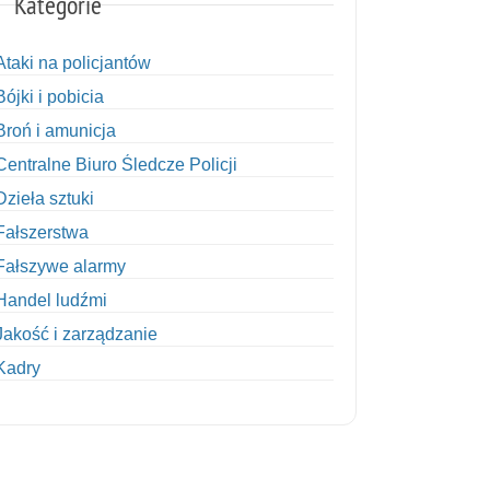
Kategorie
Ataki na policjantów
Bójki i pobicia
Broń i amunicja
Centralne Biuro Śledcze Policji
Dzieła sztuki
Fałszerstwa
Fałszywe alarmy
Handel ludźmi
Jakość i zarządzanie
Kadry
Kobiety w Policji
Korupcja
Kradzież