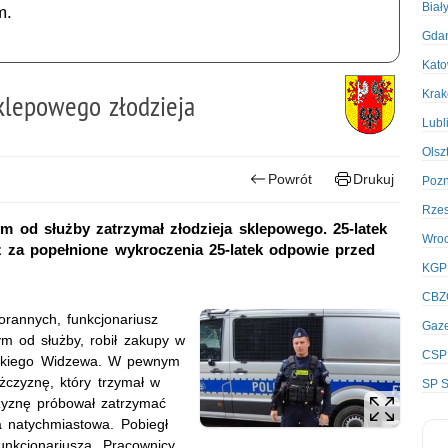
Biał
m.
Gda
Kato
Kra
klepowego złodzieja
Lubl
Olsz
Powrót
Drukuj
Poz
Rze
 od służby zatrzymał złodzieja sklepowego. 25-latek
Wro
z za popełnione wykroczenia 25-latek odpowie przed
KGP
CBZ
rannych, funkcjonariusz
Gaze
ym od służby, robił zakupy w
CSP
dzkiego Widzewa. W pewnym
czyznę, który trzymał w
SP S
czyznę próbował zatrzymać
a natychmiastowa. Pobiegł
funkcjonariusza. Pracownicy