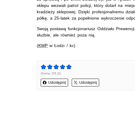
sklepu wezwali patrol policji, który dotarł na mie
kradzieży sklepowej. Dzięki profesjonalnemu dział
półkę, a 25-latek za popełnione wykroczenie od
Swoją postawą funkcjonariusz Oddziału Prewencji P
służbie, ale również poza nią.
(
KWP
w Łodzi / kc)
Ocena: 5/5 (2)
Udostępnij
Udostępnij