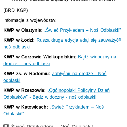
(BRD
KGP)
Informacje z województw:
KWP w Olsztynie:
„Świeć Przykładem – Noś Odblaski!”
KWP w Łodzi:
Rusza druga edycja #daj się zauważyć#
noś odblaski
KWP w Gorzowie Wielkopolskim:
Bądź widoczny na
drodze – noś odblaski
KWP zs. w Radomiu:
Zabłyśnij na drodze - Noś
odblaski
KWP w Rzeszowie:
„Ogólnopolski Policyjny Dzień
Odblasków” - Bądź widoczny - noś odblaski!
KWP w Katowicach:
„Świeć Przykładem – Noś
Odblaski!”
Film
Świeć Przykładem – Noś Odblaski!