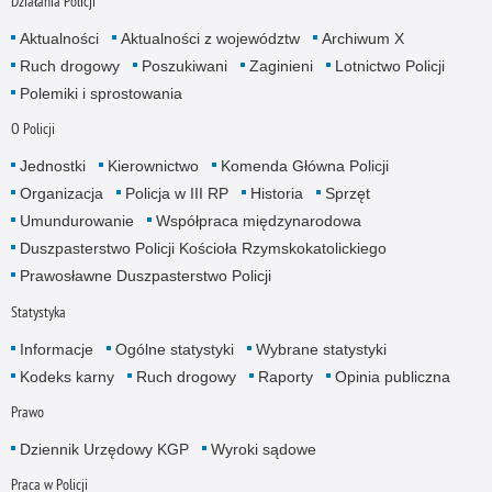
Działania Policji
Aktualności
Aktualności z województw
Archiwum X
Ruch drogowy
Poszukiwani
Zaginieni
Lotnictwo Policji
Polemiki i sprostowania
O Policji
Jednostki
Kierownictwo
Komenda Główna Policji
Organizacja
Policja w III RP
Historia
Sprzęt
Umundurowanie
Współpraca międzynarodowa
Duszpasterstwo Policji Kościoła Rzymskokatolickiego
Prawosławne Duszpasterstwo Policji
Statystyka
Informacje
Ogólne statystyki
Wybrane statystyki
Kodeks karny
Ruch drogowy
Raporty
Opinia publiczna
Prawo
Dziennik Urzędowy KGP
Wyroki sądowe
Praca w Policji