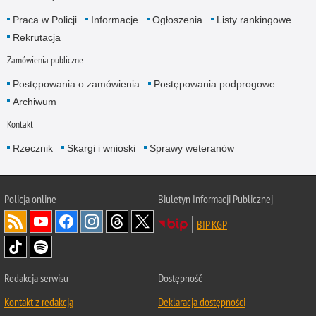
Praca w Policji
Informacje
Ogłoszenia
Listy rankingowe
Rekrutacja
Zamówienia publiczne
Postępowania o zamówienia
Postępowania podprogowe
Archiwum
Kontakt
Rzecznik
Skargi i wnioski
Sprawy weteranów
Policja
online
Biuletyn Informacji Publicznej
BIP KGP
Redakcja serwisu
Dostępność
Kontakt z redakcją
Deklaracja dostępności