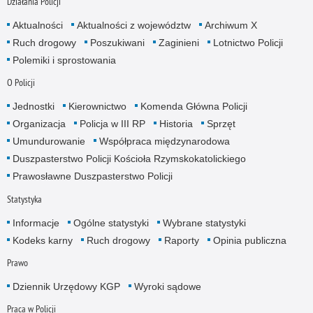
Działania Policji
Aktualności
Aktualności z województw
Archiwum X
Ruch drogowy
Poszukiwani
Zaginieni
Lotnictwo Policji
Polemiki i sprostowania
O Policji
Jednostki
Kierownictwo
Komenda Główna Policji
Organizacja
Policja w III RP
Historia
Sprzęt
Umundurowanie
Współpraca międzynarodowa
Duszpasterstwo Policji Kościoła Rzymskokatolickiego
Prawosławne Duszpasterstwo Policji
Statystyka
Informacje
Ogólne statystyki
Wybrane statystyki
Kodeks karny
Ruch drogowy
Raporty
Opinia publiczna
Prawo
Dziennik Urzędowy KGP
Wyroki sądowe
Praca w Policji