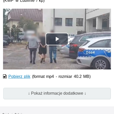
(
KWP
w Lublinie / kp)
Odtwórz
wideo
Pobierz plik
(format mp4 - rozmiar 40.2 MB)
↓ Pokaż informacje dodatkowe ↓