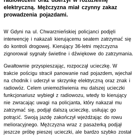
radiowozem oraz uderzył w rozdzielnię
elektryczną. Mężczyzna miał czynny zakaz
prowadzenia pojazdami.
W Gdyni na ul. Chwarznieńskiej policjanci podjęli
interwencję i nakazali kierującemu seatem zatrzymać się
do kontroli drogowej. Kierujący 36-letni mężczyzna
zignorował sygnały świetlne i dźwiękowe do zatrzymania.
Gwałtownie przyspieszając, rozpoczął ucieczkę. W
trakcie pościgu stracił panowanie nad pojazdem, wjechał
na chodnik i uderzył w skrzynkę elektryczną oraz znak i
radiowóz. Celem uniemożliwienia mu dalszej ucieczki
funkcjonariusz wybiegł z radiowozu, wtedy to kierujący
nie zwracając uwagi na policjanta, który nakazał mu
zatrzymać się, podjął dalszą ucieczkę, usiłując go
potrącić. Swoją jazdę zakończył wjeżdżając do rowu
melioracyjnego. Mężczyzna wraz z pasażerką podjął
jeszcze próbę pieszej ucieczki, ale bardzo szybko został