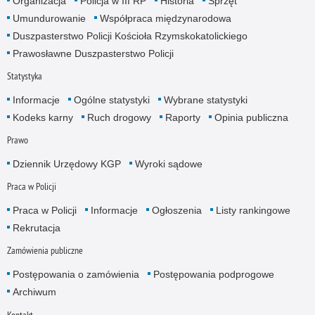
Organizacja
Policja w III RP
Historia
Sprzęt
Umundurowanie
Współpraca międzynarodowa
Duszpasterstwo Policji Kościoła Rzymskokatolickiego
Prawosławne Duszpasterstwo Policji
Statystyka
Informacje
Ogólne statystyki
Wybrane statystyki
Kodeks karny
Ruch drogowy
Raporty
Opinia publiczna
Prawo
Dziennik Urzędowy KGP
Wyroki sądowe
Praca w Policji
Praca w Policji
Informacje
Ogłoszenia
Listy rankingowe
Rekrutacja
Zamówienia publiczne
Postępowania o zamówienia
Postępowania podprogowe
Archiwum
Kontakt