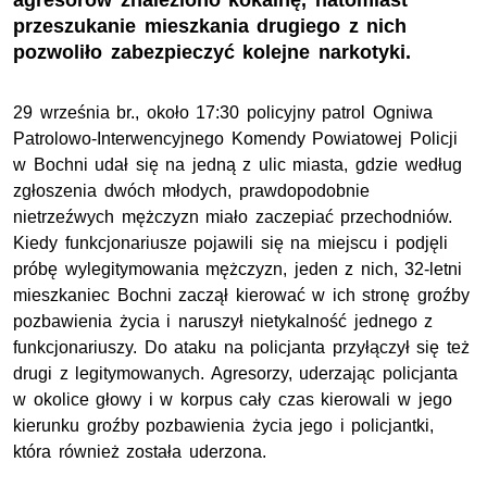
agresorów znaleziono kokainę, natomiast
przeszukanie mieszkania drugiego z nich
pozwoliło zabezpieczyć kolejne narkotyki.
29 września br., około 17:30 policyjny patrol Ogniwa
Patrolowo-Interwencyjnego Komendy Powiatowej Policji
w Bochni udał się na jedną z ulic miasta, gdzie według
zgłoszenia dwóch młodych, prawdopodobnie
nietrzeźwych mężczyzn miało zaczepiać przechodniów.
Kiedy funkcjonariusze pojawili się na miejscu i podjęli
próbę wylegitymowania mężczyzn, jeden z nich, 32-letni
mieszkaniec Bochni zaczął kierować w ich stronę groźby
pozbawienia życia i naruszył nietykalność jednego z
funkcjonariuszy. Do ataku na policjanta przyłączył się też
drugi z legitymowanych. Agresorzy, uderzając policjanta
w okolice głowy i w korpus cały czas kierowali w jego
kierunku groźby pozbawienia życia jego i policjantki,
która również została uderzona.