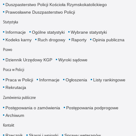
Duszpasterstwo Policji Kościoła Rzymskokatolickiego
Prawosławne Duszpasterstwo Policji
Statystyka
Informacje
Ogólne statystyki
Wybrane statystyki
Kodeks karny
Ruch drogowy
Raporty
Opinia publiczna
Prawo
Dziennik Urzędowy KGP
Wyroki sądowe
Praca w Policji
Praca w Policji
Informacje
Ogłoszenia
Listy rankingowe
Rekrutacja
Zamówienia publiczne
Postępowania o zamówienia
Postępowania podprogowe
Archiwum
Kontakt
Rzecznik
Skargi i wnioski
Sprawy weteranów