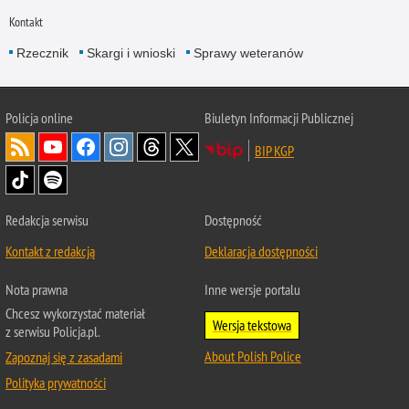
Kontakt
Rzecznik
Skargi i wnioski
Sprawy weteranów
Policja
online
Biuletyn Informacji Publicznej
BIP KGP
Redakcja serwisu
Dostępność
Kontakt z redakcją
Deklaracja dostępności
Nota prawna
Inne wersje portalu
Chcesz wykorzystać materiał
Wersja tekstowa
z serwisu Policja.pl.
About Polish Police
Zapoznaj się z zasadami
Polityka prywatności