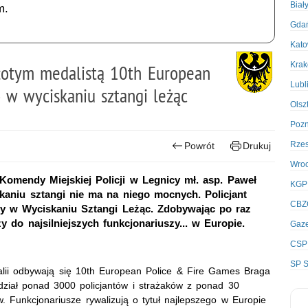
Biał
m.
Gda
Kato
Kra
 złotym medalistą 10th European
Lubl
w wyciskaniu sztangi leżąc
Olsz
Poz
Rze
Powrót
Drukuj
Wro
omendy Miejskiej Policji w Legnicy mł. asp. Paweł
KGP
skaniu sztangi nie ma na niego mocnych. Policjant
CBZ
opy w Wyciskaniu Sztangi Leżąc. Zdobywając po raz
y do najsilniejszych funkcjonariuszy... w Europie.
Gaze
CSP
SP S
lii odbywają się 10th European Police & Fire Games Braga
udział ponad 3000 policjantów i strażaków z ponad 30
w. Funkcjonariusze rywalizują o tytuł najlepszego w Europie