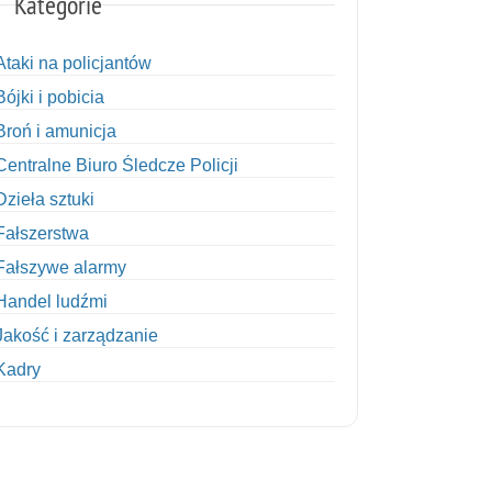
Kategorie
Ataki na policjantów
Bójki i pobicia
Broń i amunicja
Centralne Biuro Śledcze Policji
Dzieła sztuki
Fałszerstwa
Fałszywe alarmy
Handel ludźmi
Jakość i zarządzanie
Kadry
Kobiety w Policji
Korupcja
Kradzież