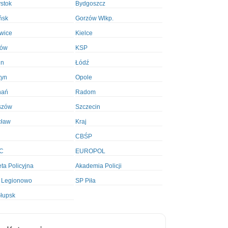
ystok
Bydgoszcz
ńsk
Gorzów Wlkp.
wice
Kielce
ków
KSP
in
Łódź
tyn
Opole
nań
Radom
szów
Szczecin
cław
Kraj
CBŚP
C
EUROPOL
ta Policyjna
Akademia Policji
 Legionowo
SP Piła
łupsk