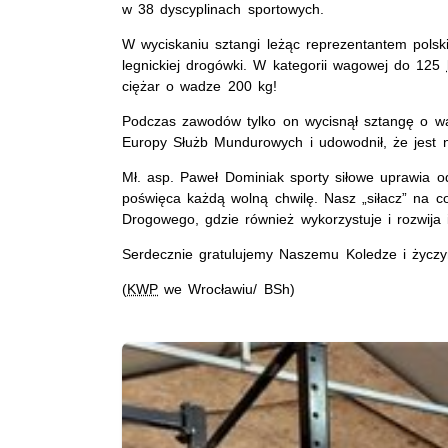
w 38 dyscyplinach sportowych.
W wyciskaniu sztangi leżąc reprezentantem polskie
legnickiej drogówki. W kategorii wagowej do 125
ciężar o wadze 200 kg!
Podczas zawodów tylko on wycisnął sztangę o wad
Europy Służb Mundurowych i udowodnił, że jest n
Mł. asp. Paweł Dominiak sporty siłowe uprawia od 
poświęca każdą wolną chwilę. Nasz „siłacz” na c
Drogowego, gdzie również wykorzystuje i rozwija 
Serdecznie gratulujemy Naszemu Koledze i życz
(
KWP
we Wrocławiu/ BSh)