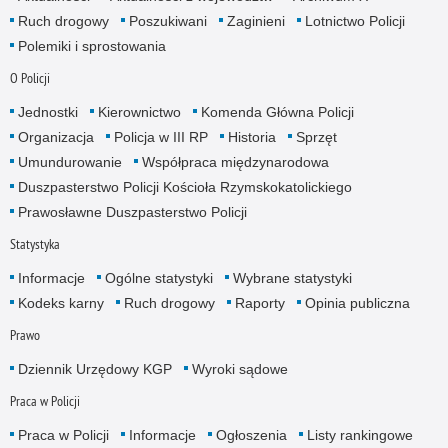
Ruch drogowy
Poszukiwani
Zaginieni
Lotnictwo Policji
Polemiki i sprostowania
O Policji
Jednostki
Kierownictwo
Komenda Główna Policji
Organizacja
Policja w III RP
Historia
Sprzęt
Umundurowanie
Współpraca międzynarodowa
Duszpasterstwo Policji Kościoła Rzymskokatolickiego
Prawosławne Duszpasterstwo Policji
Statystyka
Informacje
Ogólne statystyki
Wybrane statystyki
Kodeks karny
Ruch drogowy
Raporty
Opinia publiczna
Prawo
Dziennik Urzędowy KGP
Wyroki sądowe
Praca w Policji
Praca w Policji
Informacje
Ogłoszenia
Listy rankingowe