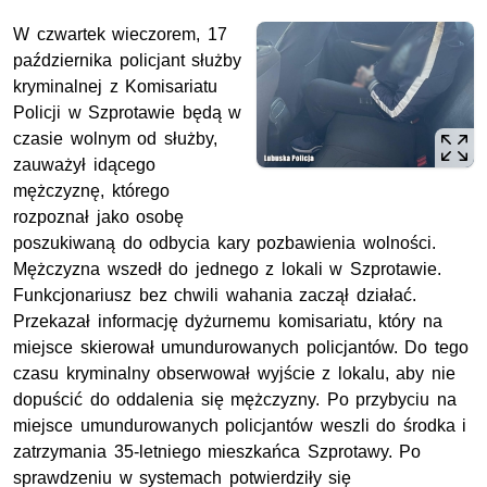
W czwartek wieczorem, 17
października policjant służby
kryminalnej z Komisariatu
Policji w Szprotawie będą w
czasie wolnym od służby,
zauważył idącego
mężczyznę, którego
rozpoznał jako osobę
poszukiwaną do odbycia kary pozbawienia wolności.
Mężczyzna wszedł do jednego z lokali w Szprotawie.
Funkcjonariusz bez chwili wahania zaczął działać.
Przekazał informację dyżurnemu komisariatu, który na
miejsce skierował umundurowanych policjantów. Do tego
czasu kryminalny obserwował wyjście z lokalu, aby nie
dopuścić do oddalenia się mężczyzny. Po przybyciu na
miejsce umundurowanych policjantów weszli do środka i
zatrzymania 35-letniego mieszkańca Szprotawy. Po
sprawdzeniu w systemach potwierdziły się