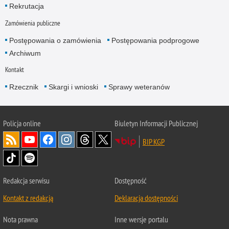
Rekrutacja
Zamówienia publiczne
Postępowania o zamówienia
Postępowania podprogowe
Archiwum
Kontakt
Rzecznik
Skargi i wnioski
Sprawy weteranów
Policja
online
Biuletyn Informacji Publicznej
BIP KGP
Redakcja serwisu
Dostępność
Kontakt z redakcją
Deklaracja dostępności
Nota prawna
Inne wersje portalu