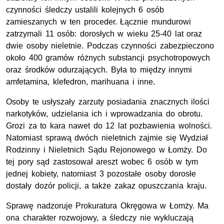
czynności śledczy ustalili kolejnych 6 osób
zamieszanych w ten proceder. Łącznie mundurowi
zatrzymali 11 osób: dorosłych w wieku 25-40 lat oraz
dwie osoby nieletnie. Podczas czynności zabezpieczono
około 400 gramów różnych substancji psychotropowych
oraz środków odurzających. Była to między innymi
amfetamina, klefedron, marihuana i inne.
Osoby te usłyszały zarzuty posiadania znacznych ilości
narkotyków, udzielania ich i wprowadzania do obrotu.
Grozi za to kara nawet do 12 lat pozbawienia wolności.
Natomiast sprawą dwóch nieletnich zajmie się Wydział
Rodzinny i Nieletnich Sądu Rejonowego w Łomży. Do
tej pory sąd zastosował areszt wobec 6 osób w tym
jednej kobiety, natomiast 3 pozostałe osoby dorosłe
dostały dozór policji, a także zakaz opuszczania kraju.
Sprawę nadzoruje Prokuratura Okręgowa w Łomży. Ma
ona charakter rozwojowy, a śledczy nie wykluczają