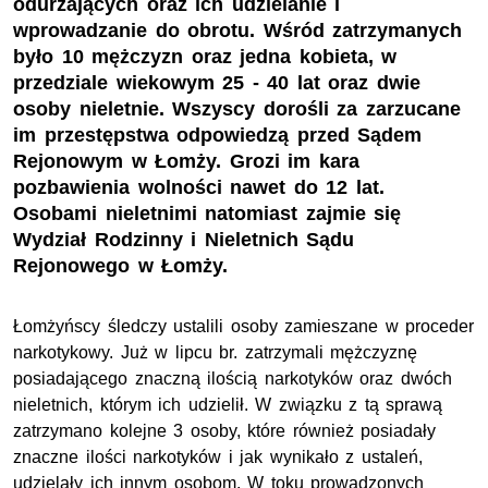
odurzających oraz ich udzielanie i
wprowadzanie do obrotu. Wśród zatrzymanych
było 10 mężczyzn oraz jedna kobieta, w
przedziale wiekowym 25 - 40 lat oraz dwie
osoby nieletnie. Wszyscy dorośli za zarzucane
im przestępstwa odpowiedzą przed Sądem
Rejonowym w Łomży. Grozi im kara
pozbawienia wolności nawet do 12 lat.
Osobami nieletnimi natomiast zajmie się
Wydział Rodzinny i Nieletnich Sądu
Rejonowego w Łomży.
Łomżyńscy śledczy ustalili osoby zamieszane w proceder
narkotykowy. Już w lipcu br. zatrzymali mężczyznę
posiadającego znaczną ilością narkotyków oraz dwóch
nieletnich, którym ich udzielił. W związku z tą sprawą
zatrzymano kolejne 3 osoby, które również posiadały
znaczne ilości narkotyków i jak wynikało z ustaleń,
udzielały ich innym osobom. W toku prowadzonych