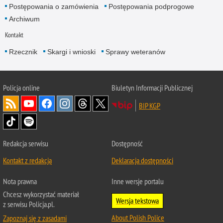
Postępowania o zamówienia
Postępowania podprogowe
Archiwum
Kontakt
Rzecznik
Skargi i wnioski
Sprawy weteranów
Policja
online
Biuletyn Informacji Publicznej
BIP KGP
Redakcja serwisu
Dostępność
Kontakt z redakcją
Deklaracja dostępności
Nota prawna
Inne wersje portalu
Chcesz wykorzystać materiał
Wersja tekstowa
z serwisu Policja.pl.
About Polish Police
Zapoznaj się z zasadami