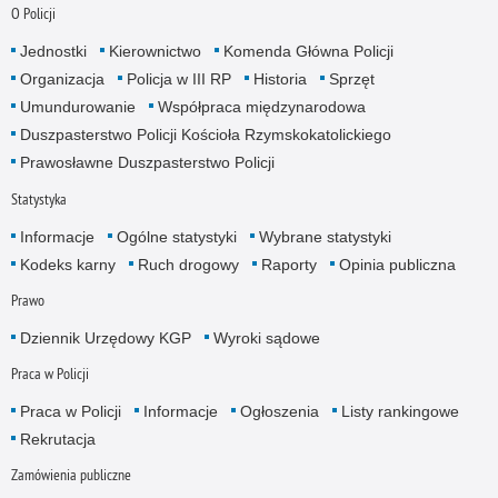
O Policji
Jednostki
Kierownictwo
Komenda Główna Policji
Organizacja
Policja w III RP
Historia
Sprzęt
Umundurowanie
Współpraca międzynarodowa
Duszpasterstwo Policji Kościoła Rzymskokatolickiego
Prawosławne Duszpasterstwo Policji
Statystyka
Informacje
Ogólne statystyki
Wybrane statystyki
Kodeks karny
Ruch drogowy
Raporty
Opinia publiczna
Prawo
Dziennik Urzędowy KGP
Wyroki sądowe
Praca w Policji
Praca w Policji
Informacje
Ogłoszenia
Listy rankingowe
Rekrutacja
Zamówienia publiczne