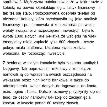
spróbować. Mężczyzna poinformował, że w takim razie z
kobietą na pewno skontaktuje się analityk finansowy - i
tak też się stało. Poszkodowana odebrała telefan od
nieznanej kobiety, która przedstawiła się jako analityk
finansowy i poinformowała o konieczności pierwszej
wpłaty związanej z rozpoczęciem inwestycji. Była to
kwota 1000 złotych, ale 64-latka ze względu na wiek
emerytalny miała zapłacić tylko 800 złotych….resztę
pokryć miała platforma. Ustalona kwota została
wpłacona, by rozpocząć inwestycje.
Z seniorką w stałym kontakcie była rzekoma analityk i
księgowy. Tak poprowadzili rozmowy z kobietą, że
namówili ją do wpłacenia swoich oszczędności na
wskazane przez nich konto bankowe, a także do
udostępnienia swoich danych do logowania do konta
m.in. loginu i hasła. Dalsze rozmowy przyczyniły się do
tego, że osoby namówiły 64-latkę do zaciągnięcia
kredytu w kwocie ponad 60 tysięcy złotych.