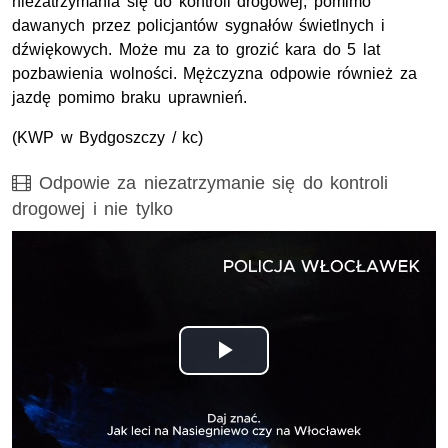
niezatrzymania się do kontroli drogowej, pomimo
dawanych przez policjantów sygnałów świetlnych i
dźwiękowych. Może mu za to grozić kara do 5 lat
pozbawienia wolności. Mężczyzna odpowie również za
jazdę pomimo braku uprawnień.
(
KWP
w Bydgoszczy / kc)
Film
Odpowie za niezatrzymanie się do kontroli
drogowej i nie tylko
Odtwórz
wideo