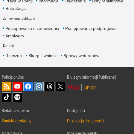
Praca w Policji
Informacje
Ogłoszenia
Listy rankingowe
Rekrutacja
Zamówienia publiczne
Postępowania o zamówienia
Postępowania podprogowe
Archiwum
Kontakt
Rzecznik
Skargi i wnioski
Sprawy weteranów
Policja
online
Biuletyn Informacji Publicznej
BIP KGP
Redakcja serwisu
Dostępność
Kontakt z redakcją
Deklaracja dostępności
Nota prawna
Inne wersje portalu