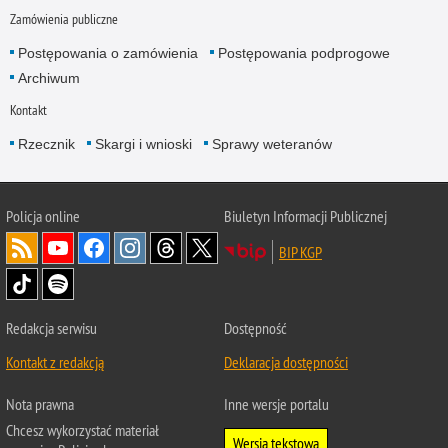
Zamówienia publiczne
Postępowania o zamówienia
Postępowania podprogowe
Archiwum
Kontakt
Rzecznik
Skargi i wnioski
Sprawy weteranów
Policja
online
Biuletyn Informacji Publicznej
BIP KGP
Redakcja serwisu
Dostępność
Kontakt z redakcją
Deklaracja dostępności
Nota prawna
Inne wersje portalu
Chcesz wykorzystać materiał
Wersja tekstowa