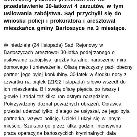
przedstawienie 30-latkowi 4 zarzutów, w tym
usiłowania zabójstwa. Sąd przychylił się do
wniosku policji i prokuratora i aresztował
mieszkańca gminy Bartoszyce na 3 miesiące.
W niedzielę (24 listopada) Sąd Rejonowy w
Bartoszycach aresztował 30-latka podejrzanego o
usiłowanie zabójstwa, groźby karalne, naruszenie miru
domowego i znieważenie. Ofiarą mężczyzny padł obecny
partner jego byłej konkubiny. 30-latek w środku nocy z
czwartku na piątek (21/22 listopada) siłowo wszedł do
ich mieszkania. Bił swoją ofiarę pięścią po twarzy i
głowie i zadał też kilka ran ostrym narzędziem.
Pokrzywdzony doznał poważnych obrażeń. Oprawca
przestał uderzać tylko, dlatego że usłyszał, że jego była
partnerka, wzywa policję. Uciekł i ukrył się w innym
mieście. Szukano go przez kilka godzin. Intensywna
praca operacyjna bartoszyckich kryminalnych dała