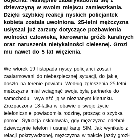
odjechał. Następnie zabarykadował się z
dziewczyną w swoim miejscu zamieszkania.
Dzięki szybkiej reakcji nyskich policjantek
kobieta została uwolniona. 25-letni mężczyzna
usłyszał już zarzuty dotyczące pozbawienia
wolności człowieka, kierowania gróźb karalnych
oraz naruszenia nietykalności cielesnej. Grozi
mu nawet do 5 lat więzienia.
We wtorek 19 listopada nyscy policjanci zostali
zaalarmowani do niebezpiecznej sytuacji, do jakiej
doszło na terenie powiatu. Według zgłoszenia 25-letni
mężczyzna miał wciągnąć swoją byłą partnerkę do
samochodu i wywieźć ją w nieznanym kierunku.
Zrozpaczona 18-latka w obawie o swoje życie
telefonicznie powiadomiła rodzinę, prosząc o szybką
pomoc. Sytuacja eskalowała, gdy mężczyzna odebrał
dziewczynie telefon i usunął kartę SIM. Jak wynikało z
relacji pokrzywdzonej, mężczyzna w trakcie jazdy groził