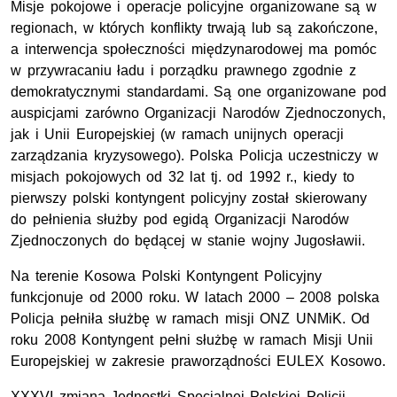
Misje pokojowe i operacje policyjne organizowane są w
regionach, w których konflikty trwają lub są zakończone,
a interwencja społeczności międzynarodowej ma pomóc
w przywracaniu ładu i porządku prawnego zgodnie z
demokratycznymi standardami. Są one organizowane pod
auspicjami zarówno Organizacji Narodów Zjednoczonych,
jak i Unii Europejskiej (w ramach unijnych operacji
zarządzania kryzysowego). Polska Policja uczestniczy w
misjach pokojowych od 32 lat tj. od 1992 r., kiedy to
pierwszy polski kontyngent policyjny został skierowany
do pełnienia służby pod egidą Organizacji Narodów
Zjednoczonych do będącej w stanie wojny Jugosławii.
Na terenie Kosowa Polski Kontyngent Policyjny
funkcjonuje od 2000 roku. W latach 2000 – 2008 polska
Policja pełniła służbę w ramach misji
ONZ
UNMiK. Od
roku 2008 Kontyngent pełni służbę w ramach Misji Unii
Europejskiej w zakresie praworządności EULEX Kosowo.
XXXVI zmiana Jednostki Specjalnej Polskiej Policji,