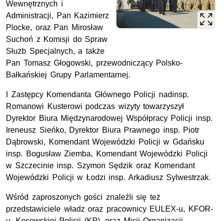
Wewnętrznych i
Administracji, Pan Kazimierz
Plocke, oraz Pan Mirosław
Suchoń z Komisji do Spraw
Służb Specjalnych, a także
Pan Tomasz Głogowski, przewodniczący Polsko-
Bałkańskiej Grupy Parlamentarnej.
I Zastępcy Komendanta Głównego Policji
nadinsp.
Romanowi Kusterowi podczas wizyty towarzyszył
Dyrektor Biura Międzynarodowej Współpracy Policji
insp.
Ireneusz Sieńko, Dyrektor Biura Prawnego insp. Piotr
Dąbrowski, Komendant Wojewódzki Policji w Gdańsku
insp. Bogusław Ziemba, Komendant Wojewódzki Policji
w Szczecinie insp. Szymon Sędzik oraz Komendant
Wojewódzki Policji w Łodzi insp. Arkadiusz Sylwestrzak.
Wśród zaproszonych gości znaleźli się też
przedstawiciele władz oraz pracownicy
EULEX
-u, KFOR-
u, Kosowskiej Policji (KP), oraz Misji Organizacji