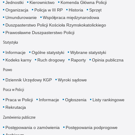
Jednostki
Kierownictwo
Komenda Główna Policji
Organizacja
Policja w III RP
Historia
Sprzęt
Umundurowanie
Współpraca międzynarodowa
Duszpasterstwo Policji Kościoła Rzymskokatolickiego
Prawosławne Duszpasterstwo Policji
Statystyka
Informacje
Ogólne statystyki
Wybrane statystyki
Kodeks karny
Ruch drogowy
Raporty
Opinia publiczna
Prawo
Dziennik Urzędowy KGP
Wyroki sądowe
Praca w Policji
Praca w Policji
Informacje
Ogłoszenia
Listy rankingowe
Rekrutacja
Zamówienia publiczne
Postępowania o zamówienia
Postępowania podprogowe
Archiwum