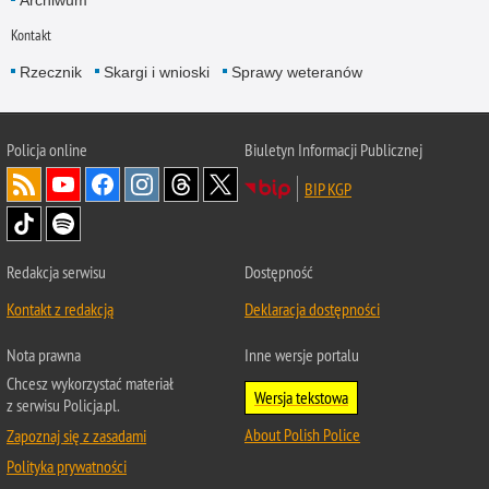
Kontakt
Rzecznik
Skargi i wnioski
Sprawy weteranów
Policja
online
Biuletyn Informacji Publicznej
BIP KGP
Redakcja serwisu
Dostępność
Kontakt z redakcją
Deklaracja dostępności
Nota prawna
Inne wersje portalu
Chcesz wykorzystać materiał
Wersja tekstowa
z serwisu Policja.pl.
About Polish Police
Zapoznaj się z zasadami
Polityka prywatności