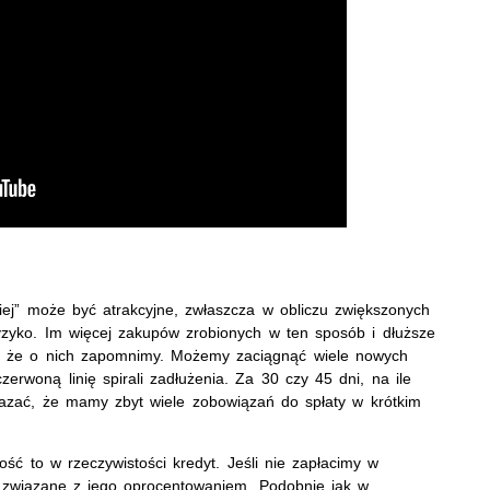
niej” może być atrakcyjne, zwłaszcza w obliczu zwiększonych
yzyko. Im więcej zakupów zrobionych w ten sposób i dłuższe
e, że o nich zapomnimy. Możemy zaciągnąć wiele nowych
erwoną linię spirali zadłużenia. Za 30 czy 45 dni, na ile
kazać, że mamy zbyt wiele zobowiązań do spłaty w krótkim
ć to w rzeczywistości kredyt. Jeśli nie zapłacimy w
m związane z jego oprocentowaniem. Podobnie jak w