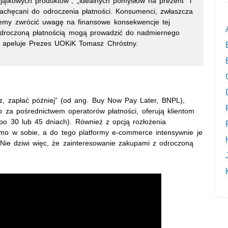
jątkowych produktów”, „idealnych pomysłów na prezent” i
zachęcani do odroczenia płatności. Konsumenci, zwłaszcza
hcemy zwrócić uwagę na finansowe konsekwencje tej
odroczoną płatnością mogą prowadzić do nadmiernego
– apeluje Prezes UOKiK Tomasz Chróstny.
z, zapłać później” (od ang. Buy Now Pay Later, BNPL),
b za pośrednictwem operatorów płatności, oferują klientom
 po 30 lub 45 dniach). Również z opcją rozłożenia
amo w sobie, a do tego platformy e-commerce intensywnie je
. Nie dziwi więc, że zainteresowanie zakupami z odroczoną