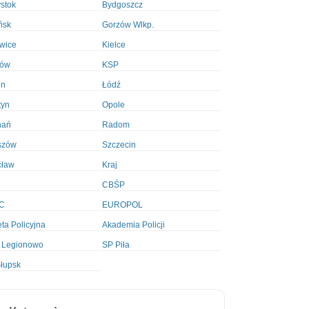
ystok
Bydgoszcz
ńsk
Gorzów Wlkp.
wice
Kielce
ków
KSP
in
Łódź
tyn
Opole
nań
Radom
szów
Szczecin
cław
Kraj
CBŚP
C
EUROPOL
ta Policyjna
Akademia Policji
 Legionowo
SP Piła
łupsk