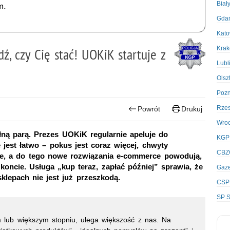
Biał
m.
Gda
Kato
Kra
ź, czy Cię stać! UOKiK startuje z
Lubl
Olsz
Poz
Rze
Powrót
Drukuj
Wro
ną parą. Prezes UOKiK regularnie apeluje do
KGP
jest łatwo – pokus jest coraz więcej, chwyty
CBZ
ne, a do tego nowe rozwiązania e-commerce powodują,
oncie. Usługa „kup teraz, zapłać później” sprawia, że
Gaze
klepach nie jest już przeszkodą.
CSP
SP S
 lub większym stopniu, ulega większość z nas. Na