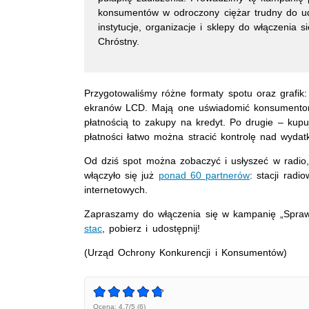
konsumentów w odroczony ciężar trudny do ud
instytucje, organizacje i sklepy do włączeni
Chróstny.
Przygotowaliśmy różne formaty spotu oraz grafik: 
ekranów LCD. Mają one uświadomić konsumentom
płatnością to zakupy na kredyt. Po drugie – kupu
płatności łatwo można stracić kontrolę nad wydat
Od dziś spot można zobaczyć i usłyszeć w radio, t
włączyło się już
ponad 60 partnerów
: stacji radi
internetowych.
Zapraszamy do włączenia się w kampanię „Spraw
stac
, pobierz i udostępnij!
(Urząd Ochrony Konkurencji i Konsumentów)
Ocena: 4.7/5 (6)