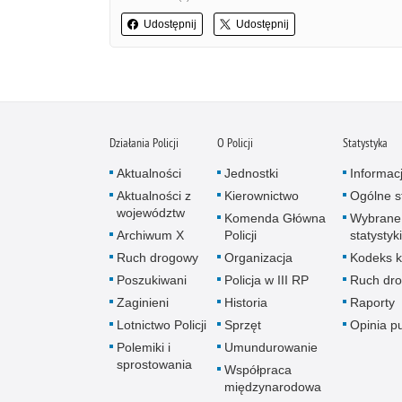
Udostępnij
Udostępnij
Działania Policji
O Policji
Statystyka
Aktualności
Jednostki
Informac
Aktualności z
Kierownictwo
Ogólne st
województw
Komenda Główna
Wybrane
Archiwum X
Policji
statystyki
Ruch drogowy
Organizacja
Kodeks k
Poszukiwani
Policja w III RP
Ruch dr
Zaginieni
Historia
Raporty
Lotnictwo Policji
Sprzęt
Opinia p
Polemiki i
Umundurowanie
sprostowania
Współpraca
międzynarodowa