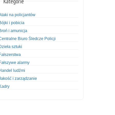
Kategorie
Ataki na policjantów
Bójki i pobicia
Broń i amunicja
Centralne Biuro Śledcze Policji
Dzieła sztuki
Fałszerstwa
Fałszywe alarmy
Handel ludźmi
Jakość i zarządzanie
Kadry
Kobiety w Policji
Korupcja
Kradzież