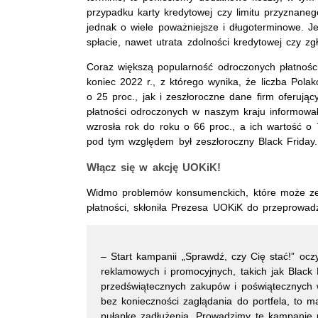
przypadku karty kredytowej czy limitu przyzna
jednak o wiele poważniejsze i długoterminowe. J
spłacie, nawet utrata zdolności kredytowej czy zg
Coraz większą popularność odroczonych płatnośc
koniec 2022 r., z którego wynika, że liczba Polak
o 25 proc., jak i zeszłoroczne dane firm oferują
płatności odroczonych w naszym kraju informował, 
wzrosła rok do roku o 66 proc., a ich wartość o
pod tym względem był zeszłoroczny Black Friday.
Włącz się w akcję UOKiK!
Widmo problemów konsumenckich, które może ze
płatności, skłoniła Prezesa UOKiK do przeprowadz
– Start kampanii „Sprawdź, czy Cię stać!” oczy
reklamowych i promocyjnych, takich jak Black
przedświątecznych zakupów i poświątecznych 
bez konieczności zaglądania do portfela, to 
pułapkę zadłużenia. Prowadzimy tę kampanię p