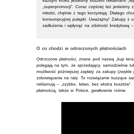
każdym kroku jesteśmy kuszeni reklamami „wy
„superpromocji”. Coraz częściej też jesteśmy 
młodzi, chętnie z tego korzystają. Dlatego c
konsumpcyjnej pułapki. Uważajmy! Zakupy z 
zadłużenia i wpłynąć na zdolność kredytową 
O co chodzi w odroczonych płatnościach
Odroczone płatności, znane pod nazwą „kup tera
polegają na tym, że sprzedający, samodzielnie lu
możliwość późniejszej zapłaty za zakupy (zwykle
zobowiązania na raty. To rozwiązanie kuszące s
reklamują – „szybko, łatwo, bez ekstra kosztów”
płatnością, także w Polsce, gwałtownie rośnie.