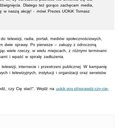
źwignięcia. Dlatego też gorąco zachęcam media,
a się w naszą akcję! - mówi Prezes UOKiK Tomasz
do telewizji, radia, portali, mediów społecznościowych,
 dwie sprawy. Po pierwsze – zakupy z odroczoną
jąc wiele rzeczy, w wielu miejscach, z różnymi terminami
kami i wpaść w spiralę zadłużenia.
elewizji, internecie i przestrzeni publicznej. W kampanię
owych i telewizyjnych, instytucji i organizacji oraz serwisów
dź, czy Cię stać!”. Wejdź na
uokik.gov.pl/sprawdz-czy-cie-