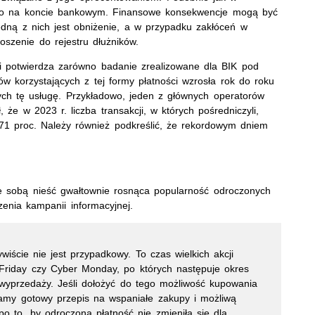
nego na koncie bankowym. Finansowe konsekwencje mogą być
edną z nich jest obniżenie, a w przypadku zakłóceń w
łoszenie do rejestru dłużników.
i potwierdza zarówno badanie zrealizowane dla BIK pod
ów korzystających z tej formy płatności wzrosła rok do roku
cych tę usługę. Przykładowo, jeden z głównych operatorów
że w 2023 r. liczba transakcji, w których pośredniczyli,
 71 proc. Należy również podkreślić, że rekordowym dniem
 sobą nieść gwałtownie rosnąca popularność odroczonych
enia kampanii informacyjnej.
wiście nie jest przypadkowy. To czas wielkich akcji
 Friday czy Cyber Monday, po których następuje okres
wyprzedaży. Jeśli dołożyć do tego możliwość kupowania
mamy gotowy przepis na wspaniałe zakupy i możliwą
o to, by odroczona płatność nie zmieniła się dla