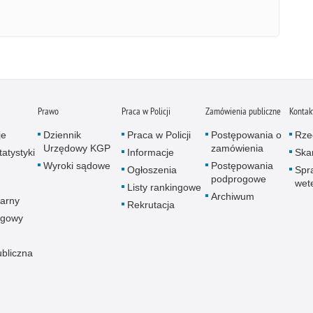
Prawo
Praca w Policji
Zamówienia publiczne
Kontak
je
Dziennik
Praca w Policji
Postępowania o
Rze
Urzędowy KGP
zamówienia
atystyki
Informacje
Skar
Wyroki sądowe
Postępowania
Ogłoszenia
Spr
podprogowe
wet
Listy rankingowe
Archiwum
arny
Rekrutacja
ogowy
ubliczna