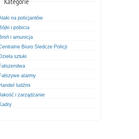
Kategorie
Ataki na policjantów
Bójki i pobicia
Broń i amunicja
Centralne Biuro Śledcze Policji
Dzieła sztuki
Fałszerstwa
Fałszywe alarmy
Handel ludźmi
Jakość i zarządzanie
Kadry
Kobiety w Policji
Korupcja
Kradzież