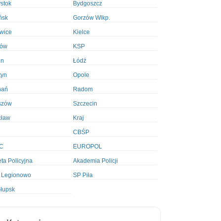
ystok
Bydgoszcz
ńsk
Gorzów Wlkp.
wice
Kielce
ków
KSP
in
Łódź
tyn
Opole
nań
Radom
szów
Szczecin
cław
Kraj
CBŚP
C
EUROPOL
ta Policyjna
Akademia Policji
 Legionowo
SP Piła
łupsk