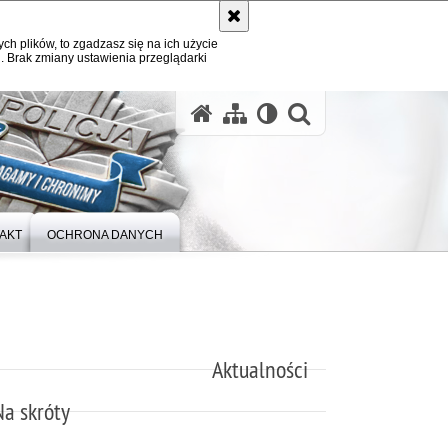
ych plików, to zgadzasz się na ich użycie
. Brak zmiany ustawienia przeglądarki
otwórz wysz
AKT
OCHRONA DANYCH
Aktualności
Na skróty