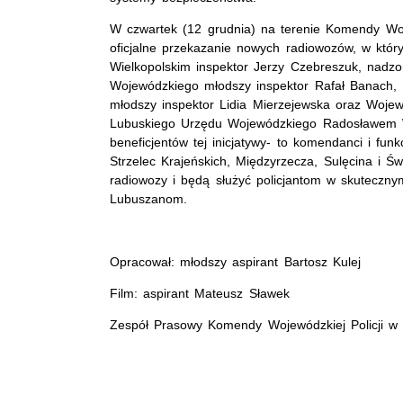
W czwartek (12 grudnia) na terenie Komendy Woje
oficjalne przekazanie nowych radiowozów, w któr
Wielkopolskim inspektor Jerzy Czebreszuk, nadzo
Wojewódzkiego młodszy inspektor Rafał Banach, 
młodszy inspektor Lidia Mierzejewska oraz Woj
Lubuskiego Urzędu Wojewódzkiego Radosławem W
beneficjentów tej inicjatywy- to komendanci i fun
Strzelec Krajeńskich, Międzyrzecza, Sulęcina i Ś
radiowozy i będą służyć policjantom w skuteczny
Lubuszanom.
Opracował: młodszy aspirant Bartosz Kulej
Film: aspirant Mateusz Sławek
Zespół Prasowy Komendy Wojewódzkiej Policji w