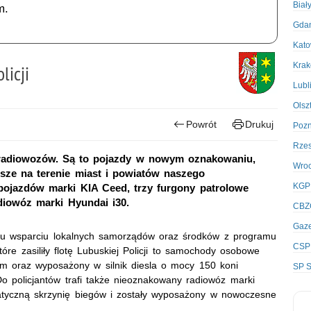
Biał
m.
Gda
Kato
Kra
licji
Lubl
Olsz
Powrót
Drukuj
Poz
Rze
12 radiowozów. Są to pojazdy w nowym oznakowaniu,
Wro
sze na terenie miast i powiatów naszego
KGP
ojazdów marki KIA Ceed, trzy furgony patrolowe
diowóz marki Hyundai i30.
CBZ
Gaze
mu wsparciu lokalnych samorządów oraz środków z programu
CSP
tóre zasiliły flotę Lubuskiej Policji to samochody osobowe
m oraz wyposażony w silnik diesla o mocy 150 koni
SP S
o policjantów trafi także nieoznakowany radiowóz marki
atyczną skrzynię biegów i zostały wyposażony w nowoczesne