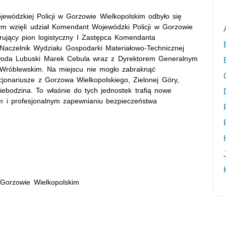
wódzkiej Policji w Gorzowie Wielkopolskim odbyło się
ym wzięli udział Komendant Wojewódzki Policji w Gorzowie
rujący pion logistyczny I Zastępca Komendanta
Naczelnik Wydziału Gospodarki Materiałowo-Technicznej
ewoda Lubuski Marek Cebula wraz z Dyrektorem Generalnym
róblewskim. Na miejscu nie mogło zabraknąć
kcjonariusze z Gorzowa Wielkopolskiego, Zielonej Góry,
wiebodzina. To właśnie do tych jednostek trafią nowe
m i profesjonalnym zapewnianiu bezpieczeństwa
 Gorzowie Wielkopolskim