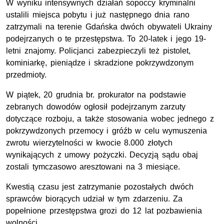
W wyniku intensywnych działań sopoccy kryminalni
ustalili miejsca pobytu i już następnego dnia rano
zatrzymali na terenie Gdańska dwóch obywateli Ukrainy
podejrzanych o te przestępstwa. To 20-latek i jego 19-
letni znajomy. Policjanci zabezpieczyli też pistolet,
kominiarkę, pieniądze i skradzione pokrzywdzonym
przedmioty.
W piątek, 20 grudnia br. prokurator na podstawie
zebranych dowodów ogłosił podejrzanym zarzuty
dotyczące rozboju, a także stosowania wobec jednego z
pokrzywdzonych przemocy i gróźb w celu wymuszenia
zwrotu wierzytelności w kwocie 8.000 złotych
wynikających z umowy pożyczki. Decyzją sądu obaj
zostali tymczasowo aresztowani na 3 miesiące.
Kwestią czasu jest zatrzymanie pozostałych dwóch
sprawców biorących udział w tym zdarzeniu. Za
popełnione przestępstwa grozi do 12 lat pozbawienia
wolności.