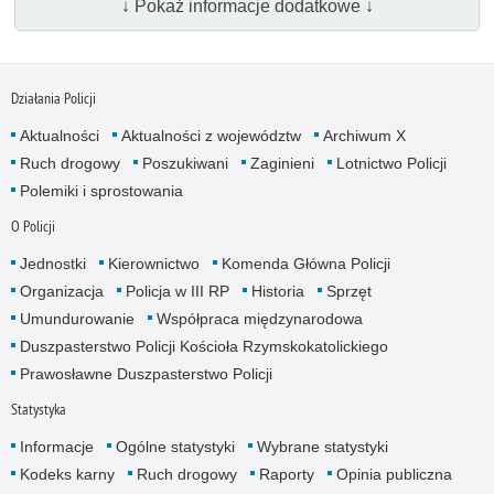
↓ Pokaż informacje dodatkowe ↓
Działania Policji
Aktualności
Aktualności z województw
Archiwum X
Ruch drogowy
Poszukiwani
Zaginieni
Lotnictwo Policji
Polemiki i sprostowania
O Policji
Jednostki
Kierownictwo
Komenda Główna Policji
Organizacja
Policja w III RP
Historia
Sprzęt
Umundurowanie
Współpraca międzynarodowa
Duszpasterstwo Policji Kościoła Rzymskokatolickiego
Prawosławne Duszpasterstwo Policji
Statystyka
Informacje
Ogólne statystyki
Wybrane statystyki
Kodeks karny
Ruch drogowy
Raporty
Opinia publiczna