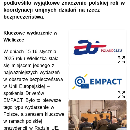
podkreśliło wyjątkowe znaczenie polskiej roli w
koordynacji unijnych działań na rzecz
bezpieczeństwa.
Kluczowe wydarzenie w
Wieliczce
W dniach 15-16 stycznia
2025 roku Wieliczka stała
się miejscem jednego z
najważniejszych wydarzeń
w obszarze bezpieczeństwa
w Unii Europejskiej –
spotkania Driverów
EMPACT. Było to pierwsze
tego typu wydarzenie w
Polsce, a zarazem kluczowe
w ramach polskiej
prezydencji w Radzie
UE
.