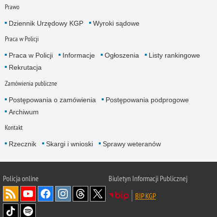
Prawo
Dziennik Urzędowy KGP
Wyroki sądowe
Praca w Policji
Praca w Policji
Informacje
Ogłoszenia
Listy rankingowe
Rekrutacja
Zamówienia publiczne
Postępowania o zamówienia
Postępowania podprogowe
Archiwum
Kontakt
Rzecznik
Skargi i wnioski
Sprawy weteranów
Policja
online
Biuletyn Informacji Publicznej
BIP KGP