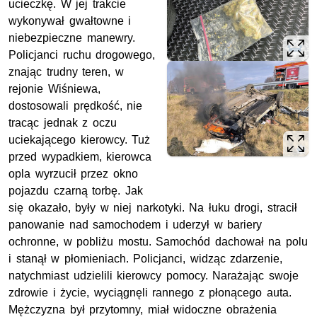
ucieczkę. W jej trakcie
wykonywał gwałtowne i
niebezpieczne manewry.
Policjanci ruchu drogowego,
znając trudny teren, w
rejonie Wiśniewa,
dostosowali prędkość, nie
tracąc jednak z oczu
uciekającego kierowcy. Tuż
przed wypadkiem, kierowca
opla wyrzucił przez okno
pojazdu czarną torbę. Jak
się okazało, były w niej narkotyki. Na łuku drogi, stracił
panowanie nad samochodem i uderzył w bariery
ochronne, w pobliżu mostu. Samochód dachował na polu
i stanął w płomieniach. Policjanci, widząc zdarzenie,
natychmiast udzielili kierowcy pomocy. Narażając swoje
zdrowie i życie, wyciągnęli rannego z płonącego auta.
Mężczyzna był przytomny, miał widoczne obrażenia