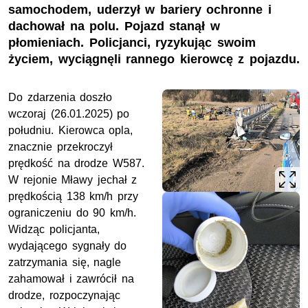
samochodem, uderzył w bariery ochronne i
dachował na polu. Pojazd stanął w
płomieniach. Policjanci, ryzykując swoim
życiem, wyciągnęli rannego kierowcę z pojazdu.
Do zdarzenia doszło
wczoraj (26.01.2025) po
południu. Kierowca opla,
znacznie przekroczył
prędkość na drodze W587.
W rejonie Mławy jechał z
prędkością 138 km/h przy
ograniczeniu do 90 km/h.
Widząc policjanta,
wydającego sygnały do
zatrzymania się, nagle
zahamował i zawrócił na
drodze, rozpoczynając